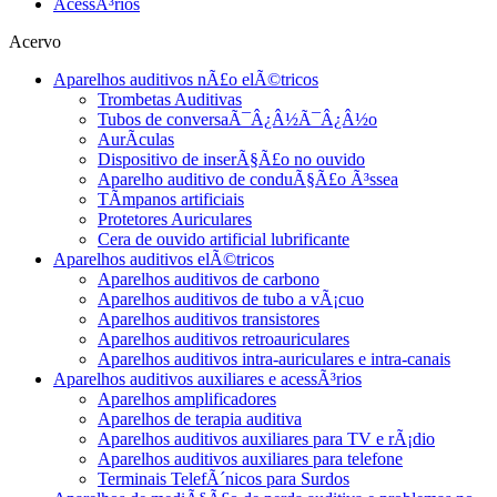
AcessÃ³rios
Acervo
Aparelhos auditivos nÃ£o elÃ©tricos
Trombetas Auditivas
Tubos de conversaÃ¯Â¿Â½Ã¯Â¿Â½o
AurÃ­culas
Dispositivo de inserÃ§Ã£o no ouvido
Aparelho auditivo de conduÃ§Ã£o Ã³ssea
TÃ­mpanos artificiais
Protetores Auriculares
Cera de ouvido artificial lubrificante
Aparelhos auditivos elÃ©tricos
Aparelhos auditivos de carbono
Aparelhos auditivos de tubo a vÃ¡cuo
Aparelhos auditivos transistores
Aparelhos auditivos retroauriculares
Aparelhos auditivos intra-auriculares e intra-canais
Aparelhos auditivos auxiliares e acessÃ³rios
Aparelhos amplificadores
Aparelhos de terapia auditiva
Aparelhos auditivos auxiliares para TV e rÃ¡dio
Aparelhos auditivos auxiliares para telefone
Terminais TelefÃ´nicos para Surdos