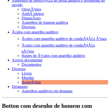
Aparelhos de mediÃ§Ã£o de perda auditiva e problemas no
ouvido
OtoscÃ³pios
AudiÃ´metros
DiapasÃµes
Aparelhos de triagem auditiva
Diversos
Ãculos com aparelho auditivo
Ãculos com aparelho auditivo de conduÃ§Ã£o Ã³ssea
Ãculos com aparelho auditivo de conduÃ§Ã£o
aÃ©rea
Hastes de Ã³culos com aparelho auditivo
Acervo documental
Documentos
Diversos
Livros
Moedas
AcessÃ³rios
Destaques
Aparelhos auditivos em destaque
Botton com desenho de homem com