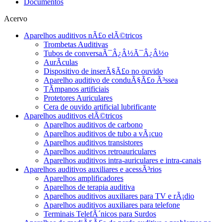
Documentos
Acervo
Aparelhos auditivos nÃ£o elÃ©tricos
Trombetas Auditivas
Tubos de conversaÃ¯Â¿Â½Ã¯Â¿Â½o
AurÃ­culas
Dispositivo de inserÃ§Ã£o no ouvido
Aparelho auditivo de conduÃ§Ã£o Ã³ssea
TÃ­mpanos artificiais
Protetores Auriculares
Cera de ouvido artificial lubrificante
Aparelhos auditivos elÃ©tricos
Aparelhos auditivos de carbono
Aparelhos auditivos de tubo a vÃ¡cuo
Aparelhos auditivos transistores
Aparelhos auditivos retroauriculares
Aparelhos auditivos intra-auriculares e intra-canais
Aparelhos auditivos auxiliares e acessÃ³rios
Aparelhos amplificadores
Aparelhos de terapia auditiva
Aparelhos auditivos auxiliares para TV e rÃ¡dio
Aparelhos auditivos auxiliares para telefone
Terminais TelefÃ´nicos para Surdos