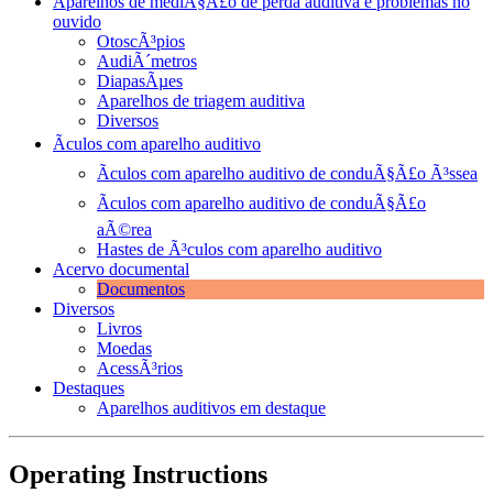
Aparelhos de mediÃ§Ã£o de perda auditiva e problemas no
ouvido
OtoscÃ³pios
AudiÃ´metros
DiapasÃµes
Aparelhos de triagem auditiva
Diversos
Ãculos com aparelho auditivo
Ãculos com aparelho auditivo de conduÃ§Ã£o Ã³ssea
Ãculos com aparelho auditivo de conduÃ§Ã£o
aÃ©rea
Hastes de Ã³culos com aparelho auditivo
Acervo documental
Documentos
Diversos
Livros
Moedas
AcessÃ³rios
Destaques
Aparelhos auditivos em destaque
Operating Instructions