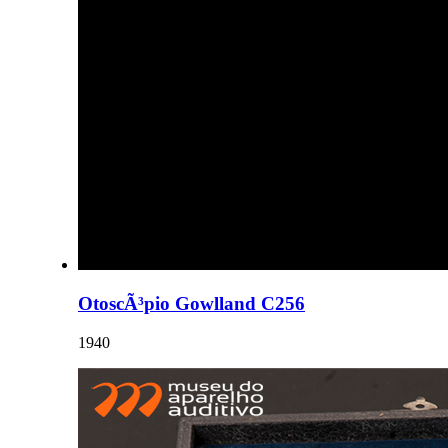
OtoscÃ³pio Gowlland C256
1940