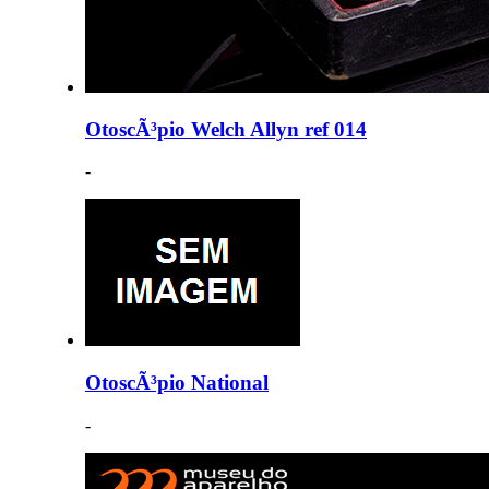
OtoscÃ³pio Welch Allyn ref 014
-
OtoscÃ³pio National
-