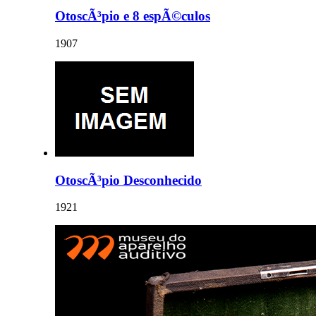
OtoscÃ³pio e 8 espÃ©culos
1907
OtoscÃ³pio Desconhecido
1921