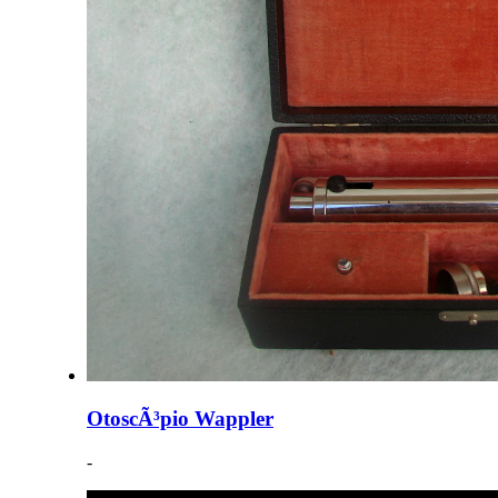
OtoscÃ³pio Wappler
-