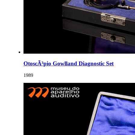
OtoscÃ³pio Gowlland Diagnostic Set
1989