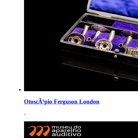
OtoscÃ³pio Ferguson London
-