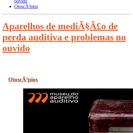
ouvido
OtoscÃ³pios
Aparelhos de mediÃ§Ã£o de
perda auditiva e problemas no
ouvido
OtoscÃ³pios