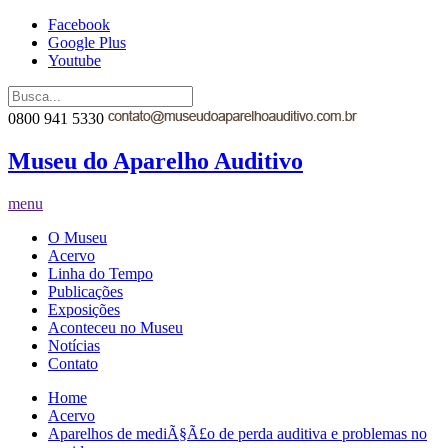
Facebook
Google Plus
Youtube
0800 941 5330
Museu do Aparelho Auditivo
menu
O Museu
Acervo
Linha do Tempo
Publicações
Exposições
Aconteceu no Museu
Notícias
Contato
Home
Acervo
Aparelhos de mediÃ§Ã£o de perda auditiva e problemas no