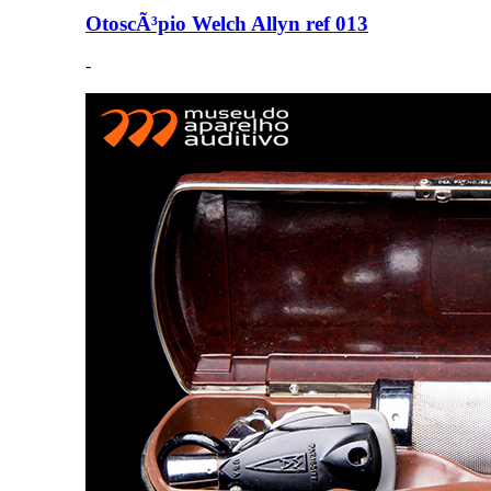
OtoscÃ³pio Welch Allyn ref 013
-