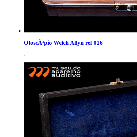
OtoscÃ³pio Welch Allyn ref 016
-