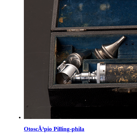
OtoscÃ³pio Pilling-phila