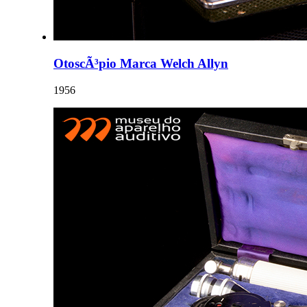
OtoscÃ³pio Marca Welch Allyn
1956