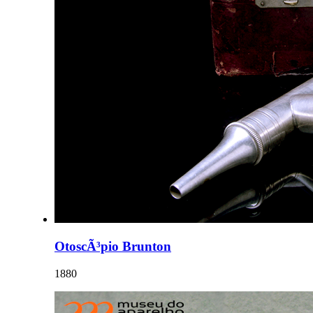
OtoscÃ³pio Brunton
1880