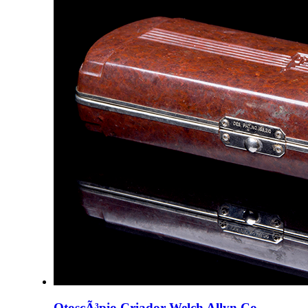
OtoscÃ³pio Criador Welch Allyn Co