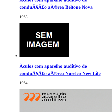
conduÃ§Ã£o aÃ©rea Beltone Nova
1963
Ãculos com aparelho auditivo de
conduÃ§Ã£o aÃ©rea Norelco New Life
1964