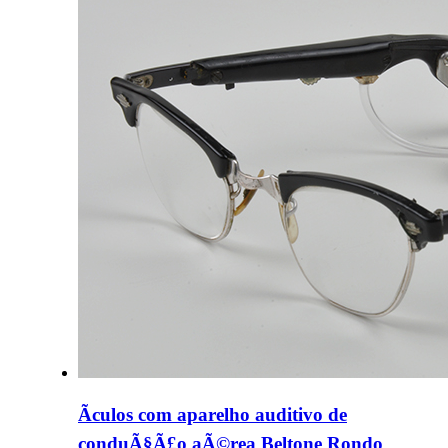
Ãculos com aparelho auditivo de
conduÃ§Ã£o aÃ©rea Beltone Rondo