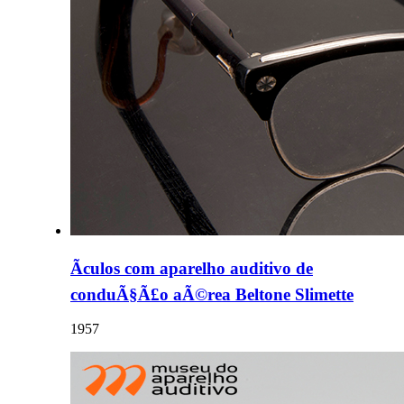
Ãculos com aparelho auditivo de
conduÃ§Ã£o aÃ©rea Beltone Slimette
1957