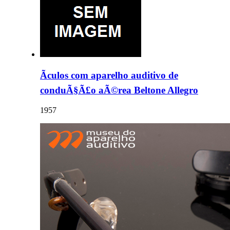
Ãculos com aparelho auditivo de
conduÃ§Ã£o aÃ©rea Beltone Allegro
1957