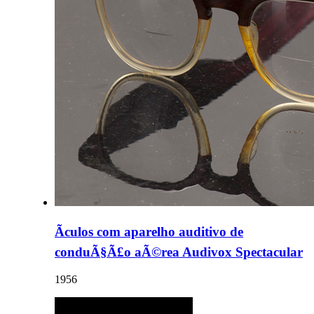
Ãculos com aparelho auditivo de
conduÃ§Ã£o aÃ©rea Audivox Spectacular
1956