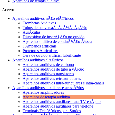
Aparelhos de terapia auditiva
Acervo
Aparelhos auditivos nÃ£o elÃ©tricos
Trombetas Auditivas
Tubos de conversaÃ¯Â¿Â½Ã¯Â¿Â½o
AurÃ­culas
Dispositivo de inserÃ§Ã£o no ouvido
Aparelho auditivo de conduÃ§Ã£o Ã³ssea
TÃ­mpanos artificiais
Protetores Auriculares
Cera de ouvido artificial lubrificante
Aparelhos auditivos elÃ©tricos
Aparelhos auditivos de carbono
Aparelhos auditivos de tubo a vÃ¡cuo
Aparelhos auditivos transistores
Aparelhos auditivos retroauriculares
Aparelhos auditivos intra-auriculares e intra-canais
Aparelhos auditivos auxiliares e acessÃ³rios
Aparelhos amplificadores
Aparelhos de terapia auditiva
Aparelhos auditivos auxiliares para TV e rÃ¡dio
Aparelhos auditivos auxiliares para telefone
Terminais TelefÃ´nicos para Surdos