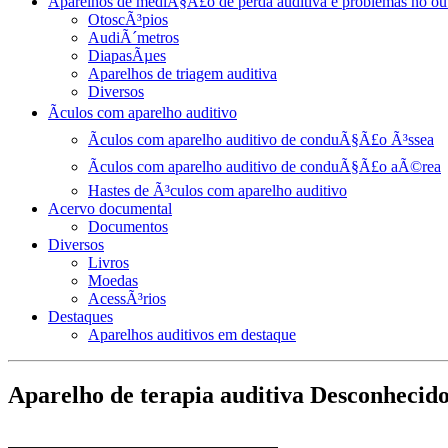
Aparelhos de mediÃ§Ã£o de perda auditiva e problemas no ou
OtoscÃ³pios
AudiÃ´metros
DiapasÃµes
Aparelhos de triagem auditiva
Diversos
Ãculos com aparelho auditivo
Ãculos com aparelho auditivo de conduÃ§Ã£o Ã³ssea
Ãculos com aparelho auditivo de conduÃ§Ã£o aÃ©rea
Hastes de Ã³culos com aparelho auditivo
Acervo documental
Documentos
Diversos
Livros
Moedas
AcessÃ³rios
Destaques
Aparelhos auditivos em destaque
Aparelho de terapia auditiva Desconhecid