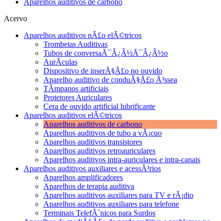
Aparelhos auditivos de carbono
Acervo
Aparelhos auditivos nÃ£o elÃ©tricos
Trombetas Auditivas
Tubos de conversaÃ¯Â¿Â½Ã¯Â¿Â½o
AurÃ­culas
Dispositivo de inserÃ§Ã£o no ouvido
Aparelho auditivo de conduÃ§Ã£o Ã³ssea
TÃ­mpanos artificiais
Protetores Auriculares
Cera de ouvido artificial lubrificante
Aparelhos auditivos elÃ©tricos
Aparelhos auditivos de carbono
Aparelhos auditivos de tubo a vÃ¡cuo
Aparelhos auditivos transistores
Aparelhos auditivos retroauriculares
Aparelhos auditivos intra-auriculares e intra-canais
Aparelhos auditivos auxiliares e acessÃ³rios
Aparelhos amplificadores
Aparelhos de terapia auditiva
Aparelhos auditivos auxiliares para TV e rÃ¡dio
Aparelhos auditivos auxiliares para telefone
Terminais TelefÃ´nicos para Surdos