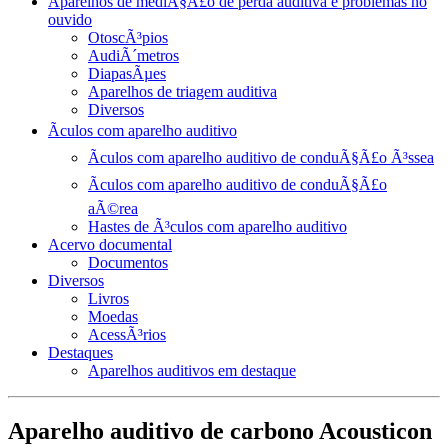
Aparelhos de mediÃ§Ã£o de perda auditiva e problemas no
ouvido
OtoscÃ³pios
AudiÃ´metros
DiapasÃµes
Aparelhos de triagem auditiva
Diversos
Ãculos com aparelho auditivo
Ãculos com aparelho auditivo de conduÃ§Ã£o Ã³ssea
Ãculos com aparelho auditivo de conduÃ§Ã£o
aÃ©rea
Hastes de Ã³culos com aparelho auditivo
Acervo documental
Documentos
Diversos
Livros
Moedas
AcessÃ³rios
Destaques
Aparelhos auditivos em destaque
Aparelho auditivo de carbono Acousticon