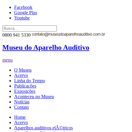
Facebook
Google Plus
Youtube
0800 941 5330
Museu do Aparelho Auditivo
menu
O Museu
Acervo
Linha do Tempo
Publicações
Exposições
Aconteceu no Museu
Notícias
Contato
Home
Acervo
Aparelhos auditivos elÃ©tricos