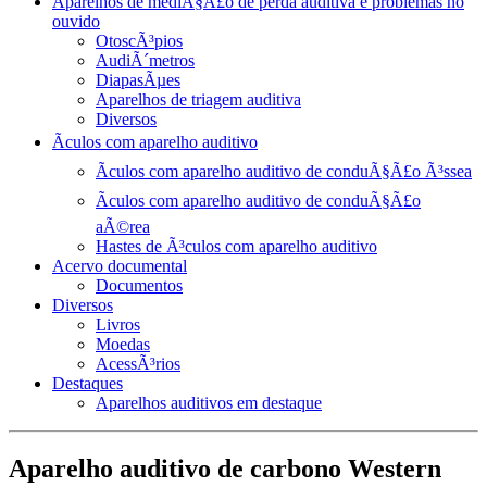
Aparelhos de mediÃ§Ã£o de perda auditiva e problemas no
ouvido
OtoscÃ³pios
AudiÃ´metros
DiapasÃµes
Aparelhos de triagem auditiva
Diversos
Ãculos com aparelho auditivo
Ãculos com aparelho auditivo de conduÃ§Ã£o Ã³ssea
Ãculos com aparelho auditivo de conduÃ§Ã£o
aÃ©rea
Hastes de Ã³culos com aparelho auditivo
Acervo documental
Documentos
Diversos
Livros
Moedas
AcessÃ³rios
Destaques
Aparelhos auditivos em destaque
Aparelho auditivo de carbono Western