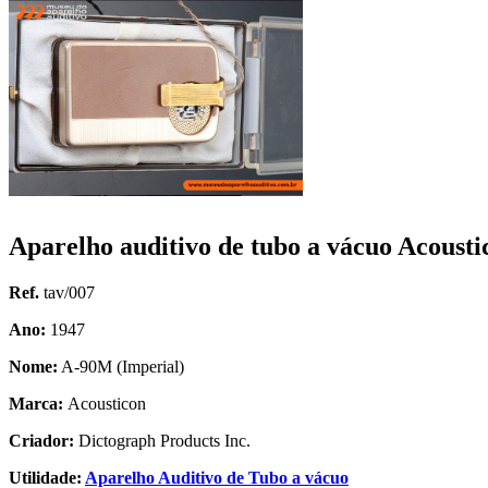
Aparelho auditivo de tubo a vácuo Acoust
Ref.
tav/007
Ano:
1947
Nome:
A-90M (Imperial)
Marca:
Acousticon
Criador:
Dictograph Products Inc.
Utilidade:
Aparelho Auditivo de Tubo a vácuo