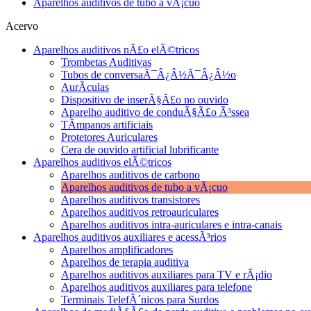
Aparelhos auditivos de tubo a vÃ¡cuo
Acervo
Aparelhos auditivos nÃ£o elÃ©tricos
Trombetas Auditivas
Tubos de conversaÃ¯Â¿Â½Ã¯Â¿Â½o
AurÃ­culas
Dispositivo de inserÃ§Ã£o no ouvido
Aparelho auditivo de conduÃ§Ã£o Ã³ssea
TÃ­mpanos artificiais
Protetores Auriculares
Cera de ouvido artificial lubrificante
Aparelhos auditivos elÃ©tricos
Aparelhos auditivos de carbono
Aparelhos auditivos de tubo a vÃ¡cuo
Aparelhos auditivos transistores
Aparelhos auditivos retroauriculares
Aparelhos auditivos intra-auriculares e intra-canais
Aparelhos auditivos auxiliares e acessÃ³rios
Aparelhos amplificadores
Aparelhos de terapia auditiva
Aparelhos auditivos auxiliares para TV e rÃ¡dio
Aparelhos auditivos auxiliares para telefone
Terminais TelefÃ´nicos para Surdos