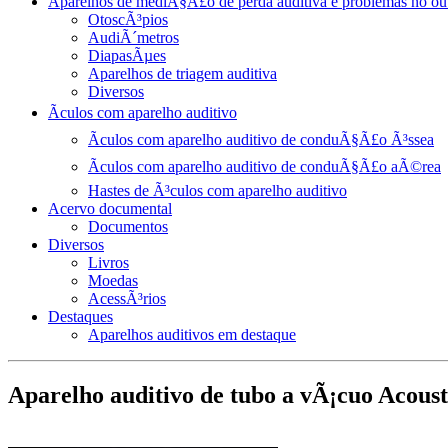
Aparelhos de mediÃ§Ã£o de perda auditiva e problemas no ou
OtoscÃ³pios
AudiÃ´metros
DiapasÃµes
Aparelhos de triagem auditiva
Diversos
Ãculos com aparelho auditivo
Ãculos com aparelho auditivo de conduÃ§Ã£o Ã³ssea
Ãculos com aparelho auditivo de conduÃ§Ã£o aÃ©rea
Hastes de Ã³culos com aparelho auditivo
Acervo documental
Documentos
Diversos
Livros
Moedas
AcessÃ³rios
Destaques
Aparelhos auditivos em destaque
Aparelho auditivo de tubo a vÃ¡cuo Acous