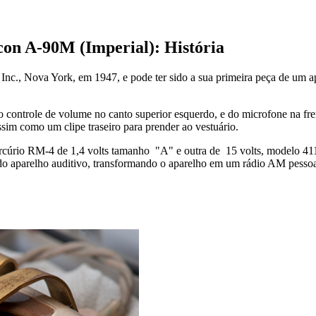
icon A-90M (Imperial):
História
Inc., Nova York, em 1947, e pode ter sido a sua primeira peça de um a
role de volume no canto superior esquerdo, e do microfone na frente at
sim como um clipe traseiro para prender ao vestuário.
rcúrio RM-4 de 1,4 volts tamanho "A" e outra de 15 volts, modelo 411
 do aparelho auditivo, transformando o aparelho em um rádio AM pessoal