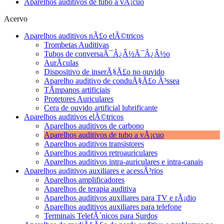
Aparelhos auditivos de tubo a vÃ¡cuo
Acervo
Aparelhos auditivos nÃ£o elÃ©tricos
Trombetas Auditivas
Tubos de conversaÃ¯Â¿Â½Ã¯Â¿Â½o
AurÃ­culas
Dispositivo de inserÃ§Ã£o no ouvido
Aparelho auditivo de conduÃ§Ã£o Ã³ssea
TÃ­mpanos artificiais
Protetores Auriculares
Cera de ouvido artificial lubrificante
Aparelhos auditivos elÃ©tricos
Aparelhos auditivos de carbono
Aparelhos auditivos de tubo a vÃ¡cuo
Aparelhos auditivos transistores
Aparelhos auditivos retroauriculares
Aparelhos auditivos intra-auriculares e intra-canais
Aparelhos auditivos auxiliares e acessÃ³rios
Aparelhos amplificadores
Aparelhos de terapia auditiva
Aparelhos auditivos auxiliares para TV e rÃ¡dio
Aparelhos auditivos auxiliares para telefone
Terminais TelefÃ´nicos para Surdos