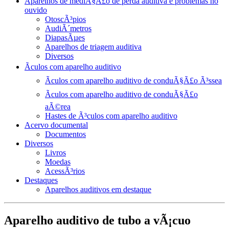
Aparelhos de mediÃ§Ã£o de perda auditiva e problemas no
ouvido
OtoscÃ³pios
AudiÃ´metros
DiapasÃµes
Aparelhos de triagem auditiva
Diversos
Ãculos com aparelho auditivo
Ãculos com aparelho auditivo de conduÃ§Ã£o Ã³ssea
Ãculos com aparelho auditivo de conduÃ§Ã£o
aÃ©rea
Hastes de Ã³culos com aparelho auditivo
Acervo documental
Documentos
Diversos
Livros
Moedas
AcessÃ³rios
Destaques
Aparelhos auditivos em destaque
Aparelho auditivo de tubo a vÃ¡cuo