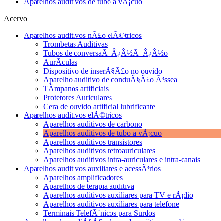
Aparelhos auditivos de tubo a vÃ¡cuo
Acervo
Aparelhos auditivos nÃ£o elÃ©tricos
Trombetas Auditivas
Tubos de conversaÃ¯Â¿Â½Ã¯Â¿Â½o
AurÃ­culas
Dispositivo de inserÃ§Ã£o no ouvido
Aparelho auditivo de conduÃ§Ã£o Ã³ssea
TÃ­mpanos artificiais
Protetores Auriculares
Cera de ouvido artificial lubrificante
Aparelhos auditivos elÃ©tricos
Aparelhos auditivos de carbono
Aparelhos auditivos de tubo a vÃ¡cuo
Aparelhos auditivos transistores
Aparelhos auditivos retroauriculares
Aparelhos auditivos intra-auriculares e intra-canais
Aparelhos auditivos auxiliares e acessÃ³rios
Aparelhos amplificadores
Aparelhos de terapia auditiva
Aparelhos auditivos auxiliares para TV e rÃ¡dio
Aparelhos auditivos auxiliares para telefone
Terminais TelefÃ´nicos para Surdos