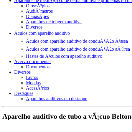
Aparelhos de mediÃ§Ã£o de perda auditiva e problemas no ou
OtoscÃ³pios
AudiÃ´metros
DiapasÃµes
Aparelhos de triagem auditiva
Diversos
Ãculos com aparelho auditivo
Ãculos com aparelho auditivo de conduÃ§Ã£o Ã³ssea
Ãculos com aparelho auditivo de conduÃ§Ã£o aÃ©rea
Hastes de Ã³culos com aparelho auditivo
Acervo documental
Documentos
Diversos
Livros
Moedas
AcessÃ³rios
Destaques
Aparelhos auditivos em destaque
Aparelho auditivo de tubo a vÃ¡cuo Belto