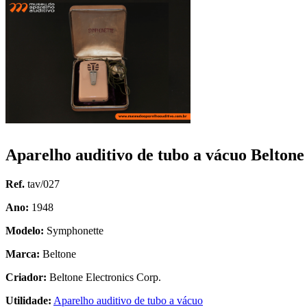
Aparelho auditivo de tubo a vácuo Belton
Ref.
tav/027
Ano:
1948
Modelo:
Symphonette
Marca:
Beltone
Criador:
Beltone Electronics Corp.
Utilidade:
Aparelho auditivo de tubo a vácuo