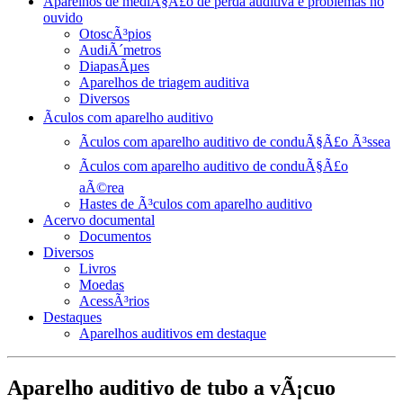
Aparelhos de mediÃ§Ã£o de perda auditiva e problemas no
ouvido
OtoscÃ³pios
AudiÃ´metros
DiapasÃµes
Aparelhos de triagem auditiva
Diversos
Ãculos com aparelho auditivo
Ãculos com aparelho auditivo de conduÃ§Ã£o Ã³ssea
Ãculos com aparelho auditivo de conduÃ§Ã£o
aÃ©rea
Hastes de Ã³culos com aparelho auditivo
Acervo documental
Documentos
Diversos
Livros
Moedas
AcessÃ³rios
Destaques
Aparelhos auditivos em destaque
Aparelho auditivo de tubo a vÃ¡cuo