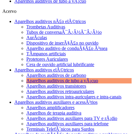
Aparelhos auditivos de tubo a vÃ¡cuo
Acervo
Aparelhos auditivos nÃ£o elÃ©tricos
Trombetas Auditivas
Tubos de conversaÃ¯Â¿Â½Ã¯Â¿Â½o
AurÃ­culas
Dispositivo de inserÃ§Ã£o no ouvido
Aparelho auditivo de conduÃ§Ã£o Ã³ssea
TÃ­mpanos artificiais
Protetores Auriculares
Cera de ouvido artificial lubrificante
Aparelhos auditivos elÃ©tricos
Aparelhos auditivos de carbono
Aparelhos auditivos de tubo a vÃ¡cuo
Aparelhos auditivos transistores
Aparelhos auditivos retroauriculares
Aparelhos auditivos intra-auriculares e intra-canais
Aparelhos auditivos auxiliares e acessÃ³rios
Aparelhos amplificadores
Aparelhos de terapia auditiva
Aparelhos auditivos auxiliares para TV e rÃ¡dio
Aparelhos auditivos auxiliares para telefone
Terminais TelefÃ´nicos para Surdos