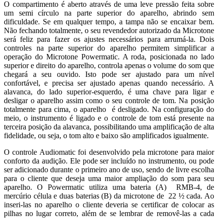
O compartimento é aberto através de uma leve pressão feita sobre
um semi círculo na parte superior do aparelho, abrindo sem
dificuldade. Se em qualquer tempo, a tampa não se encaixar bem.
Não fechando totalmente, o seu revendedor autorizado da Microtone
será feliz para fazer os ajustes necessários para arrumá-la. Dois
controles na parte superior do aparelho permitem simplificar a
operação do Microtone Powermatic. A roda, posicionada no lado
superior e direito do aparelho, controla apenas o volume do som que
chegará a seu ouvido. Isto pode ser ajustado para um nível
confortável, e precisa ser ajustado apenas quando necessário. A
alavanca, do lado superior-esquerdo, é uma chave para ligar e
desligar o aparelho assim como o seu controle de tom. Na posição
totalmente para cima, o aparelho é desligado. Na configuração do
meio, o instrumento é ligado e o controle de tom está presente na
terceira posição da alavanca, possibilitando uma amplificação de alta
fidelidade, ou seja, o tom alto e baixo são amplificados igualmente.
O controle Audiomatic foi desenvolvido pela microtone para maior
conforto da audição. Ele pode ser incluído no instrumento, ou pode
ser adicionado durante o primeiro ano de uso, sendo de livre escolha
para o cliente que deseja uma maior ampliação do som para seu
aparelho. O Powermatic utiliza uma bateria (A) RMB-4, de
mercúrio célula e duas baterias (B) da microtone de 22 ½ cada. Ao
inseri-las no aparelho o cliente deveria se certificar de colocar as
pilhas no lugar correto, além de se lembrar de removê-las a cada