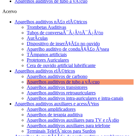
Aparelhos auditivos de tubo a vÃ¡cuo
Acervo
Aparelhos auditivos nÃ£o elÃ©tricos
Trombetas Auditivas
Tubos de conversaÃ¯Â¿Â½Ã¯Â¿Â½o
AurÃ­culas
Dispositivo de inserÃ§Ã£o no ouvido
Aparelho auditivo de conduÃ§Ã£o Ã³ssea
TÃ­mpanos artificiais
Protetores Auriculares
Cera de ouvido artificial lubrificante
Aparelhos auditivos elÃ©tricos
Aparelhos auditivos de carbono
Aparelhos auditivos de tubo a vÃ¡cuo
Aparelhos auditivos transistores
Aparelhos auditivos retroauriculares
Aparelhos auditivos intra-auriculares e intra-canais
Aparelhos auditivos auxiliares e acessÃ³rios
Aparelhos amplificadores
Aparelhos de terapia auditiva
Aparelhos auditivos auxiliares para TV e rÃ¡dio
Aparelhos auditivos auxiliares para telefone
Terminais TelefÃ´nicos para Surdos