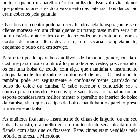
noite, e quando o aparelho não for utilizado. Isso vai evitar danos
que podem ocorrer devido a vazamento das baterias. Tais danos não
eram cobertos pela garantia.
Os cabos do receptor poderiam ser afetados pela transpiração, e se o
cliente morasse em um clima quente ou transpirasse muito seria um
bom negócio obter outro cabo do revendedor microtone e usar as
cordas de modo alternado, assim, um secaria completamente,
enquanto o outro esta em serviço.
Para este tipo de aparelhos auditivos, de tamanho grande, existia o
costume para o usuário utilizá-lo junto de suas vestes, posicionando-
os em uma bolsa de tecido com alça, que mantinha o instrumento
adequadamente localizado e confortável de usar. O instrumento
também pode ser seguramente e confortavelmente guardado no
bolso do colete ou camisa. O cabo receptor é conduzido sob a
camisa para o ouvido. Homens que são ativos no trabalho ou no
esporte consideravam melhor manter o aparelho no interior do bolso
da camisa, visto que os clipes de bolso mantinham o aparelho preso
firmemente ao bolso.
As mulheres fixavam o instrumento de cintas de lingerie, ou em seu
sutiã. Para isto, o aparelho era em um tecido de seda oleada ou de
flanela com abas que os fixassem. Estas cintas eram vendidas pela
própria empresa, a Microtone.