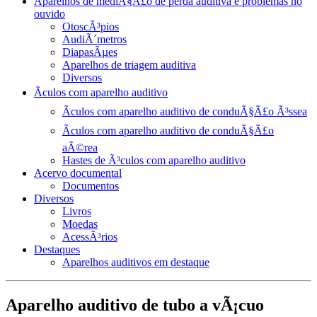
Aparelhos de mediÃ§Ã£o de perda auditiva e problemas no
ouvido
OtoscÃ³pios
AudiÃ´metros
DiapasÃµes
Aparelhos de triagem auditiva
Diversos
Ãculos com aparelho auditivo
Ãculos com aparelho auditivo de conduÃ§Ã£o Ã³ssea
Ãculos com aparelho auditivo de conduÃ§Ã£o
aÃ©rea
Hastes de Ã³culos com aparelho auditivo
Acervo documental
Documentos
Diversos
Livros
Moedas
AcessÃ³rios
Destaques
Aparelhos auditivos em destaque
Aparelho auditivo de tubo a vÃ¡cuo