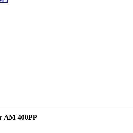
vido
lar AM 400PP