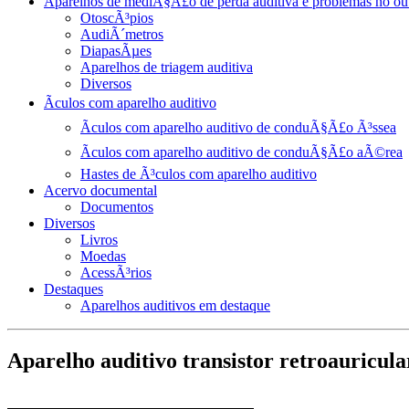
Aparelhos de mediÃ§Ã£o de perda auditiva e problemas no ou
OtoscÃ³pios
AudiÃ´metros
DiapasÃµes
Aparelhos de triagem auditiva
Diversos
Ãculos com aparelho auditivo
Ãculos com aparelho auditivo de conduÃ§Ã£o Ã³ssea
Ãculos com aparelho auditivo de conduÃ§Ã£o aÃ©rea
Hastes de Ã³culos com aparelho auditivo
Acervo documental
Documentos
Diversos
Livros
Moedas
AcessÃ³rios
Destaques
Aparelhos auditivos em destaque
Aparelho auditivo transistor retroauricu