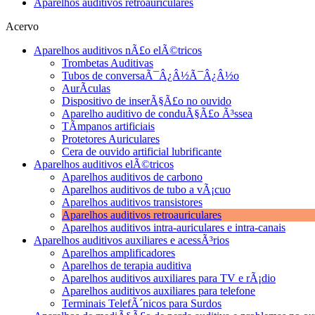
Aparelhos auditivos retroauriculares
Acervo
Aparelhos auditivos nÃ£o elÃ©tricos
Trombetas Auditivas
Tubos de conversaÃ¯Â¿Â½Ã¯Â¿Â½o
AurÃ­culas
Dispositivo de inserÃ§Ã£o no ouvido
Aparelho auditivo de conduÃ§Ã£o Ã³ssea
TÃ­mpanos artificiais
Protetores Auriculares
Cera de ouvido artificial lubrificante
Aparelhos auditivos elÃ©tricos
Aparelhos auditivos de carbono
Aparelhos auditivos de tubo a vÃ¡cuo
Aparelhos auditivos transistores
Aparelhos auditivos retroauriculares
Aparelhos auditivos intra-auriculares e intra-canais
Aparelhos auditivos auxiliares e acessÃ³rios
Aparelhos amplificadores
Aparelhos de terapia auditiva
Aparelhos auditivos auxiliares para TV e rÃ¡dio
Aparelhos auditivos auxiliares para telefone
Terminais TelefÃ´nicos para Surdos