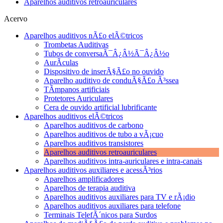
Aparelhos auditivos retroauriculares
Acervo
Aparelhos auditivos nÃ£o elÃ©tricos
Trombetas Auditivas
Tubos de conversaÃ¯Â¿Â½Ã¯Â¿Â½o
AurÃ­culas
Dispositivo de inserÃ§Ã£o no ouvido
Aparelho auditivo de conduÃ§Ã£o Ã³ssea
TÃ­mpanos artificiais
Protetores Auriculares
Cera de ouvido artificial lubrificante
Aparelhos auditivos elÃ©tricos
Aparelhos auditivos de carbono
Aparelhos auditivos de tubo a vÃ¡cuo
Aparelhos auditivos transistores
Aparelhos auditivos retroauriculares
Aparelhos auditivos intra-auriculares e intra-canais
Aparelhos auditivos auxiliares e acessÃ³rios
Aparelhos amplificadores
Aparelhos de terapia auditiva
Aparelhos auditivos auxiliares para TV e rÃ¡dio
Aparelhos auditivos auxiliares para telefone
Terminais TelefÃ´nicos para Surdos