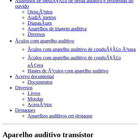
Aparelhos de mediÃ§Ã£o de perda auditiva e problemas no
ouvido
OtoscÃ³pios
AudiÃ´metros
DiapasÃµes
Aparelhos de triagem auditiva
Diversos
Ãculos com aparelho auditivo
Ãculos com aparelho auditivo de conduÃ§Ã£o Ã³ssea
Ãculos com aparelho auditivo de conduÃ§Ã£o
aÃ©rea
Hastes de Ã³culos com aparelho auditivo
Acervo documental
Documentos
Diversos
Livros
Moedas
AcessÃ³rios
Destaques
Aparelhos auditivos em destaque
Aparelho auditivo transistor