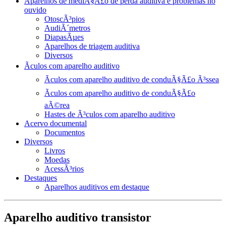
Aparelhos de mediÃ§Ã£o de perda auditiva e problemas no
ouvido
OtoscÃ³pios
AudiÃ´metros
DiapasÃµes
Aparelhos de triagem auditiva
Diversos
Ãculos com aparelho auditivo
Ãculos com aparelho auditivo de conduÃ§Ã£o Ã³ssea
Ãculos com aparelho auditivo de conduÃ§Ã£o
aÃ©rea
Hastes de Ã³culos com aparelho auditivo
Acervo documental
Documentos
Diversos
Livros
Moedas
AcessÃ³rios
Destaques
Aparelhos auditivos em destaque
Aparelho auditivo transistor