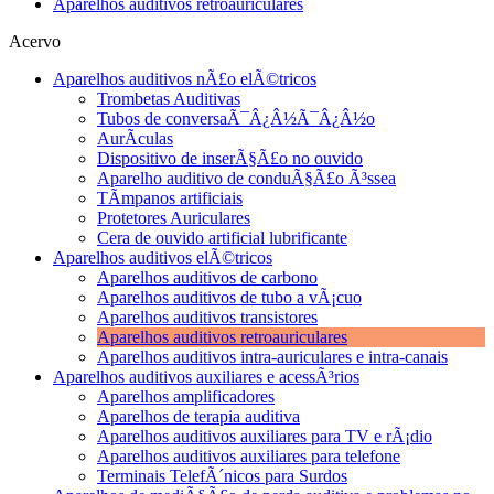
Aparelhos auditivos retroauriculares
Acervo
Aparelhos auditivos nÃ£o elÃ©tricos
Trombetas Auditivas
Tubos de conversaÃ¯Â¿Â½Ã¯Â¿Â½o
AurÃ­culas
Dispositivo de inserÃ§Ã£o no ouvido
Aparelho auditivo de conduÃ§Ã£o Ã³ssea
TÃ­mpanos artificiais
Protetores Auriculares
Cera de ouvido artificial lubrificante
Aparelhos auditivos elÃ©tricos
Aparelhos auditivos de carbono
Aparelhos auditivos de tubo a vÃ¡cuo
Aparelhos auditivos transistores
Aparelhos auditivos retroauriculares
Aparelhos auditivos intra-auriculares e intra-canais
Aparelhos auditivos auxiliares e acessÃ³rios
Aparelhos amplificadores
Aparelhos de terapia auditiva
Aparelhos auditivos auxiliares para TV e rÃ¡dio
Aparelhos auditivos auxiliares para telefone
Terminais TelefÃ´nicos para Surdos