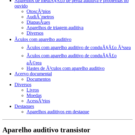
Aparelhos de mediÃ§Ã£o de perda auditiva e problemas no
ouvido
OtoscÃ³pios
AudiÃ´metros
DiapasÃµes
Aparelhos de triagem auditiva
Diversos
Ãculos com aparelho auditivo
Ãculos com aparelho auditivo de conduÃ§Ã£o Ã³ssea
Ãculos com aparelho auditivo de conduÃ§Ã£o
aÃ©rea
Hastes de Ã³culos com aparelho auditivo
Acervo documental
Documentos
Diversos
Livros
Moedas
AcessÃ³rios
Destaques
Aparelhos auditivos em destaque
Aparelho auditivo transistor