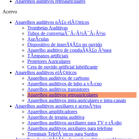
Aparelhos auditivos retroauriculares
Acervo
Aparelhos auditivos nÃ£o elÃ©tricos
Trombetas Auditivas
Tubos de conversaÃ¯Â¿Â½Ã¯Â¿Â½o
AurÃ­culas
Dispositivo de inserÃ§Ã£o no ouvido
Aparelho auditivo de conduÃ§Ã£o Ã³ssea
TÃ­mpanos artificiais
Protetores Auriculares
Cera de ouvido artificial lubrificante
Aparelhos auditivos elÃ©tricos
Aparelhos auditivos de carbono
Aparelhos auditivos de tubo a vÃ¡cuo
Aparelhos auditivos transistores
Aparelhos auditivos retroauriculares
Aparelhos auditivos intra-auriculares e intra-canais
Aparelhos auditivos auxiliares e acessÃ³rios
Aparelhos amplificadores
Aparelhos de terapia auditiva
Aparelhos auditivos auxiliares para TV e rÃ¡dio
Aparelhos auditivos auxiliares para telefone
Terminais TelefÃ´nicos para Surdos