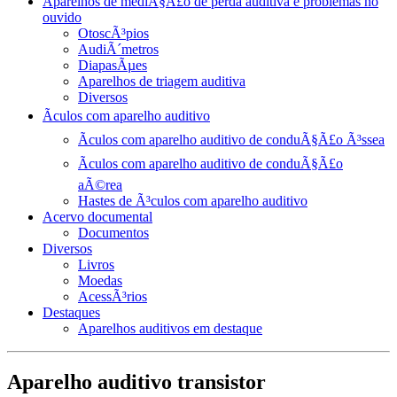
Aparelhos de mediÃ§Ã£o de perda auditiva e problemas no
ouvido
OtoscÃ³pios
AudiÃ´metros
DiapasÃµes
Aparelhos de triagem auditiva
Diversos
Ãculos com aparelho auditivo
Ãculos com aparelho auditivo de conduÃ§Ã£o Ã³ssea
Ãculos com aparelho auditivo de conduÃ§Ã£o
aÃ©rea
Hastes de Ã³culos com aparelho auditivo
Acervo documental
Documentos
Diversos
Livros
Moedas
AcessÃ³rios
Destaques
Aparelhos auditivos em destaque
Aparelho auditivo transistor