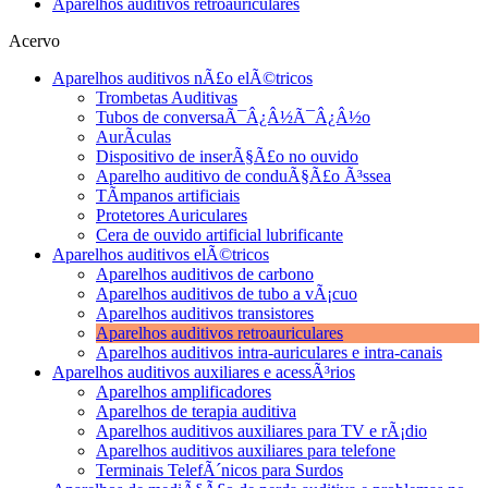
Aparelhos auditivos retroauriculares
Acervo
Aparelhos auditivos nÃ£o elÃ©tricos
Trombetas Auditivas
Tubos de conversaÃ¯Â¿Â½Ã¯Â¿Â½o
AurÃ­culas
Dispositivo de inserÃ§Ã£o no ouvido
Aparelho auditivo de conduÃ§Ã£o Ã³ssea
TÃ­mpanos artificiais
Protetores Auriculares
Cera de ouvido artificial lubrificante
Aparelhos auditivos elÃ©tricos
Aparelhos auditivos de carbono
Aparelhos auditivos de tubo a vÃ¡cuo
Aparelhos auditivos transistores
Aparelhos auditivos retroauriculares
Aparelhos auditivos intra-auriculares e intra-canais
Aparelhos auditivos auxiliares e acessÃ³rios
Aparelhos amplificadores
Aparelhos de terapia auditiva
Aparelhos auditivos auxiliares para TV e rÃ¡dio
Aparelhos auditivos auxiliares para telefone
Terminais TelefÃ´nicos para Surdos