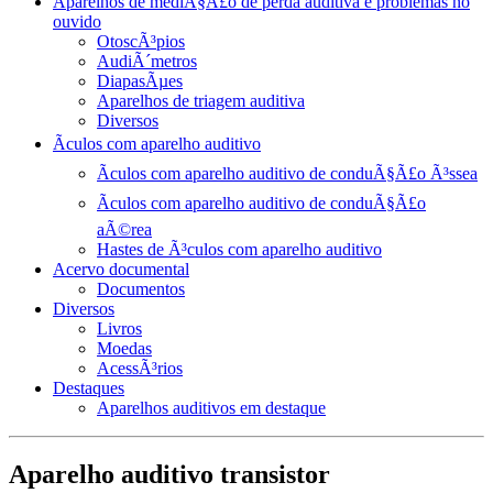
Aparelhos de mediÃ§Ã£o de perda auditiva e problemas no
ouvido
OtoscÃ³pios
AudiÃ´metros
DiapasÃµes
Aparelhos de triagem auditiva
Diversos
Ãculos com aparelho auditivo
Ãculos com aparelho auditivo de conduÃ§Ã£o Ã³ssea
Ãculos com aparelho auditivo de conduÃ§Ã£o
aÃ©rea
Hastes de Ã³culos com aparelho auditivo
Acervo documental
Documentos
Diversos
Livros
Moedas
AcessÃ³rios
Destaques
Aparelhos auditivos em destaque
Aparelho auditivo transistor