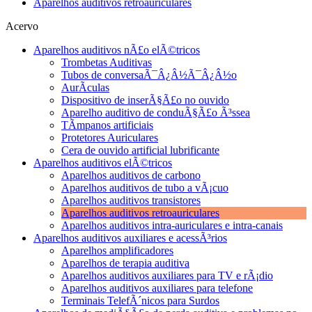
Aparelhos auditivos retroauriculares
Acervo
Aparelhos auditivos nÃ£o elÃ©tricos
Trombetas Auditivas
Tubos de conversaÃ¯Â¿Â½Ã¯Â¿Â½o
AurÃ­culas
Dispositivo de inserÃ§Ã£o no ouvido
Aparelho auditivo de conduÃ§Ã£o Ã³ssea
TÃ­mpanos artificiais
Protetores Auriculares
Cera de ouvido artificial lubrificante
Aparelhos auditivos elÃ©tricos
Aparelhos auditivos de carbono
Aparelhos auditivos de tubo a vÃ¡cuo
Aparelhos auditivos transistores
Aparelhos auditivos retroauriculares
Aparelhos auditivos intra-auriculares e intra-canais
Aparelhos auditivos auxiliares e acessÃ³rios
Aparelhos amplificadores
Aparelhos de terapia auditiva
Aparelhos auditivos auxiliares para TV e rÃ¡dio
Aparelhos auditivos auxiliares para telefone
Terminais TelefÃ´nicos para Surdos