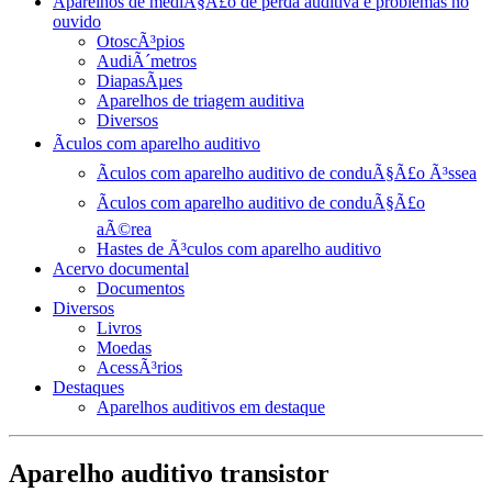
Aparelhos de mediÃ§Ã£o de perda auditiva e problemas no
ouvido
OtoscÃ³pios
AudiÃ´metros
DiapasÃµes
Aparelhos de triagem auditiva
Diversos
Ãculos com aparelho auditivo
Ãculos com aparelho auditivo de conduÃ§Ã£o Ã³ssea
Ãculos com aparelho auditivo de conduÃ§Ã£o
aÃ©rea
Hastes de Ã³culos com aparelho auditivo
Acervo documental
Documentos
Diversos
Livros
Moedas
AcessÃ³rios
Destaques
Aparelhos auditivos em destaque
Aparelho auditivo transistor