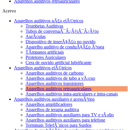
Aparelhos auditivos retroauriculares
Acervo
Aparelhos auditivos nÃ£o elÃ©tricos
Trombetas Auditivas
Tubos de conversaÃ¯Â¿Â½Ã¯Â¿Â½o
AurÃ­culas
Dispositivo de inserÃ§Ã£o no ouvido
Aparelho auditivo de conduÃ§Ã£o Ã³ssea
TÃ­mpanos artificiais
Protetores Auriculares
Cera de ouvido artificial lubrificante
Aparelhos auditivos elÃ©tricos
Aparelhos auditivos de carbono
Aparelhos auditivos de tubo a vÃ¡cuo
Aparelhos auditivos transistores
Aparelhos auditivos retroauriculares
Aparelhos auditivos intra-auriculares e intra-canais
Aparelhos auditivos auxiliares e acessÃ³rios
Aparelhos amplificadores
Aparelhos de terapia auditiva
Aparelhos auditivos auxiliares para TV e rÃ¡dio
Aparelhos auditivos auxiliares para telefone
Terminais TelefÃ´nicos para Surdos