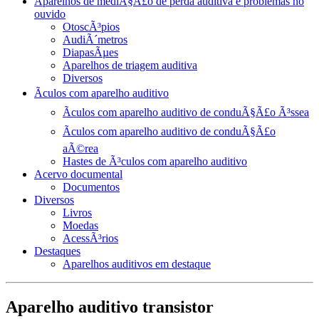
Aparelhos de mediÃ§Ã£o de perda auditiva e problemas no
ouvido
OtoscÃ³pios
AudiÃ´metros
DiapasÃµes
Aparelhos de triagem auditiva
Diversos
Ãculos com aparelho auditivo
Ãculos com aparelho auditivo de conduÃ§Ã£o Ã³ssea
Ãculos com aparelho auditivo de conduÃ§Ã£o
aÃ©rea
Hastes de Ã³culos com aparelho auditivo
Acervo documental
Documentos
Diversos
Livros
Moedas
AcessÃ³rios
Destaques
Aparelhos auditivos em destaque
Aparelho auditivo transistor