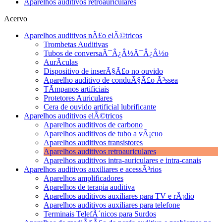
Aparelhos auditivos retroauriculares
Acervo
Aparelhos auditivos nÃ£o elÃ©tricos
Trombetas Auditivas
Tubos de conversaÃ¯Â¿Â½Ã¯Â¿Â½o
AurÃ­culas
Dispositivo de inserÃ§Ã£o no ouvido
Aparelho auditivo de conduÃ§Ã£o Ã³ssea
TÃ­mpanos artificiais
Protetores Auriculares
Cera de ouvido artificial lubrificante
Aparelhos auditivos elÃ©tricos
Aparelhos auditivos de carbono
Aparelhos auditivos de tubo a vÃ¡cuo
Aparelhos auditivos transistores
Aparelhos auditivos retroauriculares
Aparelhos auditivos intra-auriculares e intra-canais
Aparelhos auditivos auxiliares e acessÃ³rios
Aparelhos amplificadores
Aparelhos de terapia auditiva
Aparelhos auditivos auxiliares para TV e rÃ¡dio
Aparelhos auditivos auxiliares para telefone
Terminais TelefÃ´nicos para Surdos