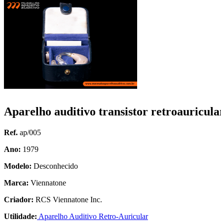
Aparelho auditivo transistor retroauricul
Ref.
ap/005
Ano:
1979
Modelo:
Desconhecido
Marca:
Viennatone
Criador:
RCS Viennatone Inc.
Utilidade:
Aparelho Auditivo Retro-Auricular