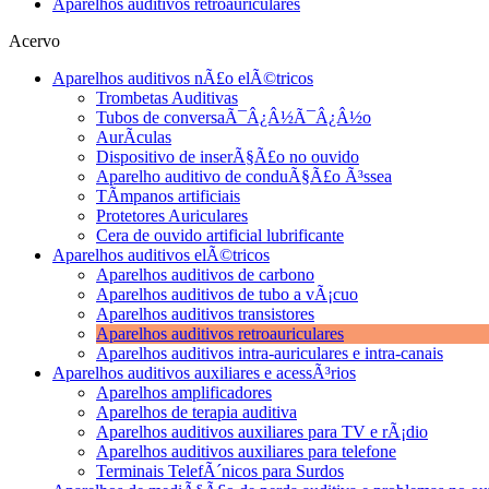
Aparelhos auditivos retroauriculares
Acervo
Aparelhos auditivos nÃ£o elÃ©tricos
Trombetas Auditivas
Tubos de conversaÃ¯Â¿Â½Ã¯Â¿Â½o
AurÃ­culas
Dispositivo de inserÃ§Ã£o no ouvido
Aparelho auditivo de conduÃ§Ã£o Ã³ssea
TÃ­mpanos artificiais
Protetores Auriculares
Cera de ouvido artificial lubrificante
Aparelhos auditivos elÃ©tricos
Aparelhos auditivos de carbono
Aparelhos auditivos de tubo a vÃ¡cuo
Aparelhos auditivos transistores
Aparelhos auditivos retroauriculares
Aparelhos auditivos intra-auriculares e intra-canais
Aparelhos auditivos auxiliares e acessÃ³rios
Aparelhos amplificadores
Aparelhos de terapia auditiva
Aparelhos auditivos auxiliares para TV e rÃ¡dio
Aparelhos auditivos auxiliares para telefone
Terminais TelefÃ´nicos para Surdos