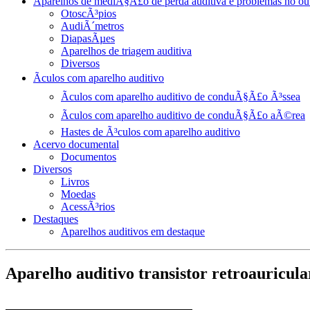
Aparelhos de mediÃ§Ã£o de perda auditiva e problemas no ou
OtoscÃ³pios
AudiÃ´metros
DiapasÃµes
Aparelhos de triagem auditiva
Diversos
Ãculos com aparelho auditivo
Ãculos com aparelho auditivo de conduÃ§Ã£o Ã³ssea
Ãculos com aparelho auditivo de conduÃ§Ã£o aÃ©rea
Hastes de Ã³culos com aparelho auditivo
Acervo documental
Documentos
Diversos
Livros
Moedas
AcessÃ³rios
Destaques
Aparelhos auditivos em destaque
Aparelho auditivo transistor retroauricul