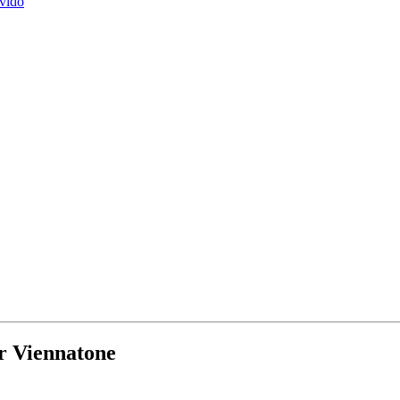
vido
ar Viennatone