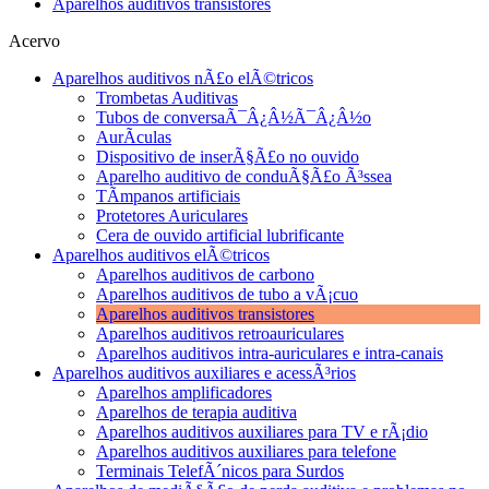
Aparelhos auditivos transistores
Acervo
Aparelhos auditivos nÃ£o elÃ©tricos
Trombetas Auditivas
Tubos de conversaÃ¯Â¿Â½Ã¯Â¿Â½o
AurÃ­culas
Dispositivo de inserÃ§Ã£o no ouvido
Aparelho auditivo de conduÃ§Ã£o Ã³ssea
TÃ­mpanos artificiais
Protetores Auriculares
Cera de ouvido artificial lubrificante
Aparelhos auditivos elÃ©tricos
Aparelhos auditivos de carbono
Aparelhos auditivos de tubo a vÃ¡cuo
Aparelhos auditivos transistores
Aparelhos auditivos retroauriculares
Aparelhos auditivos intra-auriculares e intra-canais
Aparelhos auditivos auxiliares e acessÃ³rios
Aparelhos amplificadores
Aparelhos de terapia auditiva
Aparelhos auditivos auxiliares para TV e rÃ¡dio
Aparelhos auditivos auxiliares para telefone
Terminais TelefÃ´nicos para Surdos