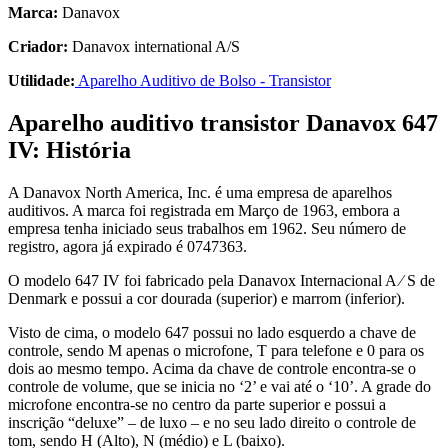
Marca:
Danavox
Criador:
Danavox international A/S
Utilidade:
Aparelho Auditivo de Bolso - Transistor
Aparelho auditivo transistor Danavox 647
IV: História
A Danavox North America, Inc. é uma empresa de aparelhos
auditivos. A marca foi registrada em Março de 1963, embora a
empresa tenha iniciado seus trabalhos em 1962. Seu número de
registro, agora já expirado é 0747363.
O modelo 647 IV foi fabricado pela Danavox Internacional A ∕ S de
Denmark e possui a cor dourada (superior) e marrom (inferior).
Visto de cima, o modelo 647 possui no lado esquerdo a chave de
controle, sendo M apenas o microfone, T para telefone e 0 para os
dois ao mesmo tempo. Acima da chave de controle encontra-se o
controle de volume, que se inicia no ‘2’ e vai até o ‘10’. A grade do
microfone encontra-se no centro da parte superior e possui a
inscrição “deluxe” – de luxo – e no seu lado direito o controle de
tom, sendo H (Alto), N (médio) e L (baixo).