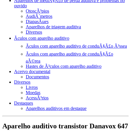
Aparelhos de mediÃ§Ã£o de perda auditiva e problemas no
ouvido
OtoscÃ³pios
AudiÃ´metros
DiapasÃµes
Aparelhos de triagem auditiva
Diversos
Ãculos com aparelho auditivo
Ãculos com aparelho auditivo de conduÃ§Ã£o Ã³ssea
Ãculos com aparelho auditivo de conduÃ§Ã£o
aÃ©rea
Hastes de Ã³culos com aparelho auditivo
Acervo documental
Documentos
Diversos
Livros
Moedas
AcessÃ³rios
Destaques
Aparelhos auditivos em destaque
Aparelho auditivo transistor Danavox 647