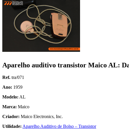
Aparelho auditivo transistor Maico AL: D
Ref.
tra/071
Ano:
1959
Modelo:
AL
Marca:
Maico
Criador:
Maico Electronics, Inc.
Utilidade:
Aparelho Auditivo de Bolso – Transistor