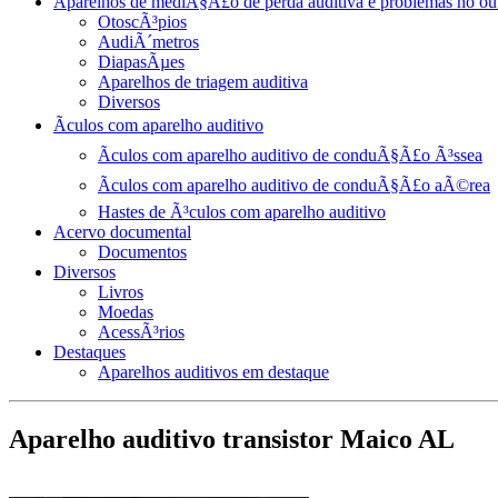
Aparelhos de mediÃ§Ã£o de perda auditiva e problemas no ou
OtoscÃ³pios
AudiÃ´metros
DiapasÃµes
Aparelhos de triagem auditiva
Diversos
Ãculos com aparelho auditivo
Ãculos com aparelho auditivo de conduÃ§Ã£o Ã³ssea
Ãculos com aparelho auditivo de conduÃ§Ã£o aÃ©rea
Hastes de Ã³culos com aparelho auditivo
Acervo documental
Documentos
Diversos
Livros
Moedas
AcessÃ³rios
Destaques
Aparelhos auditivos em destaque
Aparelho auditivo transistor Maico AL