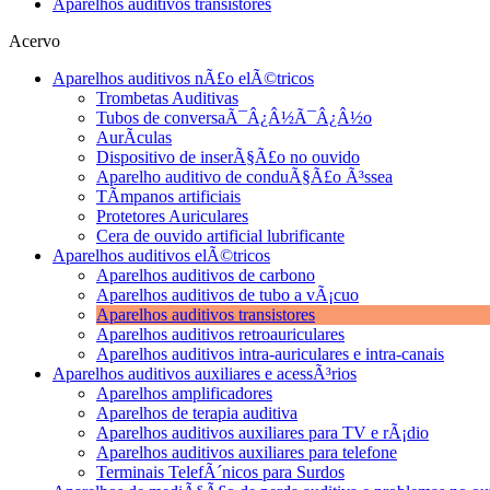
Aparelhos auditivos transistores
Acervo
Aparelhos auditivos nÃ£o elÃ©tricos
Trombetas Auditivas
Tubos de conversaÃ¯Â¿Â½Ã¯Â¿Â½o
AurÃ­culas
Dispositivo de inserÃ§Ã£o no ouvido
Aparelho auditivo de conduÃ§Ã£o Ã³ssea
TÃ­mpanos artificiais
Protetores Auriculares
Cera de ouvido artificial lubrificante
Aparelhos auditivos elÃ©tricos
Aparelhos auditivos de carbono
Aparelhos auditivos de tubo a vÃ¡cuo
Aparelhos auditivos transistores
Aparelhos auditivos retroauriculares
Aparelhos auditivos intra-auriculares e intra-canais
Aparelhos auditivos auxiliares e acessÃ³rios
Aparelhos amplificadores
Aparelhos de terapia auditiva
Aparelhos auditivos auxiliares para TV e rÃ¡dio
Aparelhos auditivos auxiliares para telefone
Terminais TelefÃ´nicos para Surdos