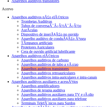
Aparelhos auditivos transistores
Acervo
Aparelhos auditivos nÃ£o elÃ©tricos
Trombetas Auditivas
Tubos de conversaÃ¯Â¿Â½Ã¯Â¿Â½o
AurÃ­culas
Dispositivo de inserÃ§Ã£o no ouvido
Aparelho auditivo de conduÃ§Ã£o Ã³ssea
TÃ­mpanos artificiais
Protetores Auriculares
Cera de ouvido artificial lubrificante
Aparelhos auditivos elÃ©tricos
Aparelhos auditivos de carbono
Aparelhos auditivos de tubo a vÃ¡cuo
Aparelhos auditivos transistores
Aparelhos auditivos retroauriculares
Aparelhos auditivos intra-auriculares e intra-canais
Aparelhos auditivos auxiliares e acessÃ³rios
Aparelhos amplificadores
Aparelhos de terapia auditiva
Aparelhos auditivos auxiliares para TV e rÃ¡dio
Aparelhos auditivos auxiliares para telefone
Terminais TelefÃ´nicos para Surdos