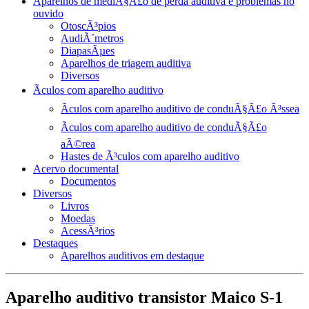
Aparelhos de mediÃ§Ã£o de perda auditiva e problemas no
ouvido
OtoscÃ³pios
AudiÃ´metros
DiapasÃµes
Aparelhos de triagem auditiva
Diversos
Ãculos com aparelho auditivo
Ãculos com aparelho auditivo de conduÃ§Ã£o Ã³ssea
Ãculos com aparelho auditivo de conduÃ§Ã£o
aÃ©rea
Hastes de Ã³culos com aparelho auditivo
Acervo documental
Documentos
Diversos
Livros
Moedas
AcessÃ³rios
Destaques
Aparelhos auditivos em destaque
Aparelho auditivo transistor Maico S-1