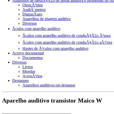
Aparelhos de mediÃ§Ã£o de perda auditiva e problemas no ou
OtoscÃ³pios
AudiÃ´metros
DiapasÃµes
Aparelhos de triagem auditiva
Diversos
Ãculos com aparelho auditivo
Ãculos com aparelho auditivo de conduÃ§Ã£o Ã³ssea
Ãculos com aparelho auditivo de conduÃ§Ã£o aÃ©rea
Hastes de Ã³culos com aparelho auditivo
Acervo documental
Documentos
Diversos
Livros
Moedas
AcessÃ³rios
Destaques
Aparelhos auditivos em destaque
Aparelho auditivo transistor Maico W