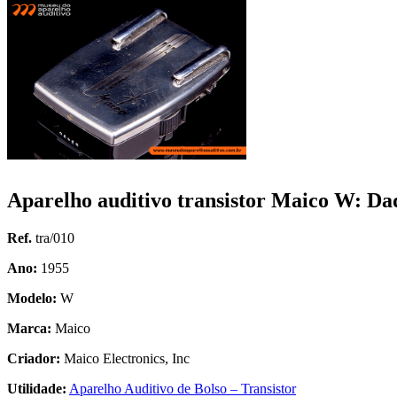
Aparelho auditivo transistor Maico W: Da
Ref.
tra/010
Ano:
1955
Modelo:
W
Marca:
Maico
Criador:
Maico Electronics, Inc
Utilidade:
Aparelho Auditivo de Bolso – Transistor