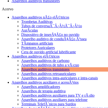
Aparelhos auditivos transistores
Acervo
Aparelhos auditivos nÃ£o elÃ©tricos
Trombetas Auditivas
Tubos de conversaÃ¯Â¿Â½Ã¯Â¿Â½o
AurÃ­culas
Dispositivo de inserÃ§Ã£o no ouvido
Aparelho auditivo de conduÃ§Ã£o Ã³ssea
TÃ­mpanos artificiais
Protetores Auriculares
Cera de ouvido artificial lubrificante
Aparelhos auditivos elÃ©tricos
Aparelhos auditivos de carbono
Aparelhos auditivos de tubo a vÃ¡cuo
Aparelhos auditivos transistores
Aparelhos auditivos retroauriculares
Aparelhos auditivos intra-auriculares e intra-canais
Aparelhos auditivos auxiliares e acessÃ³rios
Aparelhos amplificadores
Aparelhos de terapia auditiva
Aparelhos auditivos auxiliares para TV e rÃ¡dio
Aparelhos auditivos auxiliares para telefone
Terminais TelefÃ´nicos para Surdos