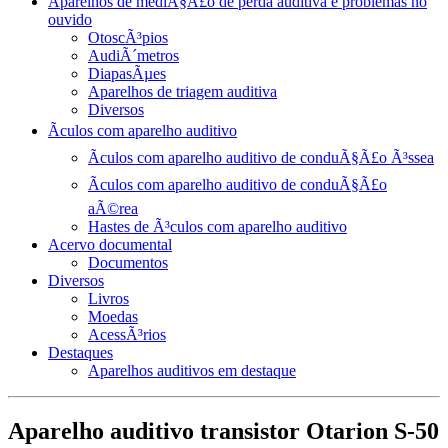
Aparelhos de mediÃ§Ã£o de perda auditiva e problemas no
ouvido
OtoscÃ³pios
AudiÃ´metros
DiapasÃµes
Aparelhos de triagem auditiva
Diversos
Ãculos com aparelho auditivo
Ãculos com aparelho auditivo de conduÃ§Ã£o Ã³ssea
Ãculos com aparelho auditivo de conduÃ§Ã£o
aÃ©rea
Hastes de Ã³culos com aparelho auditivo
Acervo documental
Documentos
Diversos
Livros
Moedas
AcessÃ³rios
Destaques
Aparelhos auditivos em destaque
Aparelho auditivo transistor Otarion S-50