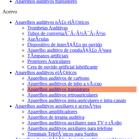
Aparelhos auditivos transistores
Acervo
Aparelhos auditivos nÃ£o elÃ©tricos
Trombetas Auditivas
Tubos de conversaÃ¯Â¿Â½Ã¯Â¿Â½o
AurÃ­culas
Dispositivo de inserÃ§Ã£o no ouvido
Aparelho auditivo de conduÃ§Ã£o Ã³ssea
TÃ­mpanos artificiais
Protetores Auriculares
Cera de ouvido artificial lubrificante
Aparelhos auditivos elÃ©tricos
Aparelhos auditivos de carbono
Aparelhos auditivos de tubo a vÃ¡cuo
Aparelhos auditivos transistores
Aparelhos auditivos retroauriculares
Aparelhos auditivos intra-auriculares e intra-canais
Aparelhos auditivos auxiliares e acessÃ³rios
Aparelhos amplificadores
Aparelhos de terapia auditiva
Aparelhos auditivos auxiliares para TV e rÃ¡dio
Aparelhos auditivos auxiliares para telefone
Terminais TelefÃ´nicos para Surdos