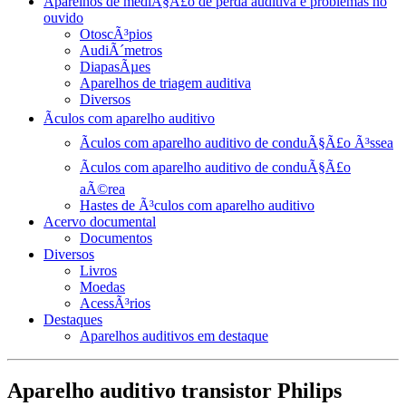
Aparelhos de mediÃ§Ã£o de perda auditiva e problemas no
ouvido
OtoscÃ³pios
AudiÃ´metros
DiapasÃµes
Aparelhos de triagem auditiva
Diversos
Ãculos com aparelho auditivo
Ãculos com aparelho auditivo de conduÃ§Ã£o Ã³ssea
Ãculos com aparelho auditivo de conduÃ§Ã£o
aÃ©rea
Hastes de Ã³culos com aparelho auditivo
Acervo documental
Documentos
Diversos
Livros
Moedas
AcessÃ³rios
Destaques
Aparelhos auditivos em destaque
Aparelho auditivo transistor Philips