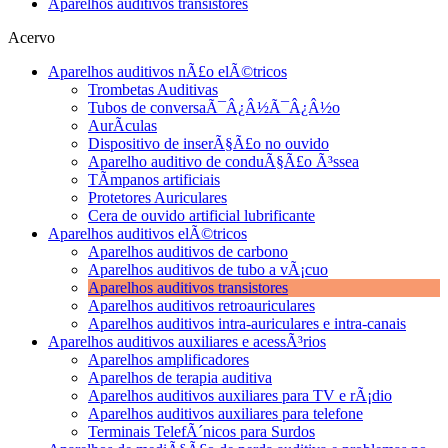
Aparelhos auditivos transistores
Acervo
Aparelhos auditivos nÃ£o elÃ©tricos
Trombetas Auditivas
Tubos de conversaÃ¯Â¿Â½Ã¯Â¿Â½o
AurÃ­culas
Dispositivo de inserÃ§Ã£o no ouvido
Aparelho auditivo de conduÃ§Ã£o Ã³ssea
TÃ­mpanos artificiais
Protetores Auriculares
Cera de ouvido artificial lubrificante
Aparelhos auditivos elÃ©tricos
Aparelhos auditivos de carbono
Aparelhos auditivos de tubo a vÃ¡cuo
Aparelhos auditivos transistores
Aparelhos auditivos retroauriculares
Aparelhos auditivos intra-auriculares e intra-canais
Aparelhos auditivos auxiliares e acessÃ³rios
Aparelhos amplificadores
Aparelhos de terapia auditiva
Aparelhos auditivos auxiliares para TV e rÃ¡dio
Aparelhos auditivos auxiliares para telefone
Terminais TelefÃ´nicos para Surdos