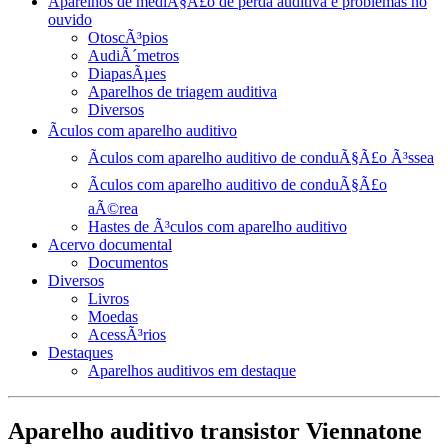
Aparelhos de mediÃ§Ã£o de perda auditiva e problemas no
ouvido
OtoscÃ³pios
AudiÃ´metros
DiapasÃµes
Aparelhos de triagem auditiva
Diversos
Ãculos com aparelho auditivo
Ãculos com aparelho auditivo de conduÃ§Ã£o Ã³ssea
Ãculos com aparelho auditivo de conduÃ§Ã£o
aÃ©rea
Hastes de Ã³culos com aparelho auditivo
Acervo documental
Documentos
Diversos
Livros
Moedas
AcessÃ³rios
Destaques
Aparelhos auditivos em destaque
Aparelho auditivo transistor Viennatone