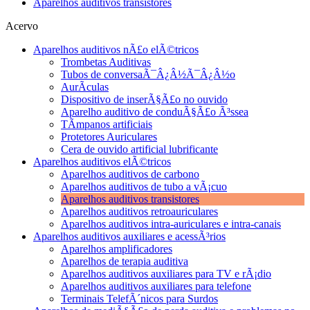
Aparelhos auditivos transistores
Acervo
Aparelhos auditivos nÃ£o elÃ©tricos
Trombetas Auditivas
Tubos de conversaÃ¯Â¿Â½Ã¯Â¿Â½o
AurÃ­culas
Dispositivo de inserÃ§Ã£o no ouvido
Aparelho auditivo de conduÃ§Ã£o Ã³ssea
TÃ­mpanos artificiais
Protetores Auriculares
Cera de ouvido artificial lubrificante
Aparelhos auditivos elÃ©tricos
Aparelhos auditivos de carbono
Aparelhos auditivos de tubo a vÃ¡cuo
Aparelhos auditivos transistores
Aparelhos auditivos retroauriculares
Aparelhos auditivos intra-auriculares e intra-canais
Aparelhos auditivos auxiliares e acessÃ³rios
Aparelhos amplificadores
Aparelhos de terapia auditiva
Aparelhos auditivos auxiliares para TV e rÃ¡dio
Aparelhos auditivos auxiliares para telefone
Terminais TelefÃ´nicos para Surdos