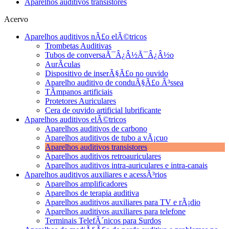
Aparelhos auditivos transistores
Acervo
Aparelhos auditivos nÃ£o elÃ©tricos
Trombetas Auditivas
Tubos de conversaÃ¯Â¿Â½Ã¯Â¿Â½o
AurÃ­culas
Dispositivo de inserÃ§Ã£o no ouvido
Aparelho auditivo de conduÃ§Ã£o Ã³ssea
TÃ­mpanos artificiais
Protetores Auriculares
Cera de ouvido artificial lubrificante
Aparelhos auditivos elÃ©tricos
Aparelhos auditivos de carbono
Aparelhos auditivos de tubo a vÃ¡cuo
Aparelhos auditivos transistores
Aparelhos auditivos retroauriculares
Aparelhos auditivos intra-auriculares e intra-canais
Aparelhos auditivos auxiliares e acessÃ³rios
Aparelhos amplificadores
Aparelhos de terapia auditiva
Aparelhos auditivos auxiliares para TV e rÃ¡dio
Aparelhos auditivos auxiliares para telefone
Terminais TelefÃ´nicos para Surdos