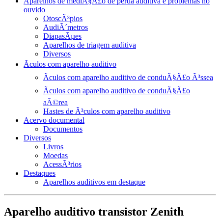
Aparelhos de mediÃ§Ã£o de perda auditiva e problemas no
ouvido
OtoscÃ³pios
AudiÃ´metros
DiapasÃµes
Aparelhos de triagem auditiva
Diversos
Ãculos com aparelho auditivo
Ãculos com aparelho auditivo de conduÃ§Ã£o Ã³ssea
Ãculos com aparelho auditivo de conduÃ§Ã£o
aÃ©rea
Hastes de Ã³culos com aparelho auditivo
Acervo documental
Documentos
Diversos
Livros
Moedas
AcessÃ³rios
Destaques
Aparelhos auditivos em destaque
Aparelho auditivo transistor Zenith