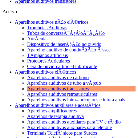
Aparelhos auditivos transistores
Acervo
Aparelhos auditivos nÃ£o elÃ©tricos
Trombetas Auditivas
Tubos de conversaÃ¯Â¿Â½Ã¯Â¿Â½o
AurÃ­culas
Dispositivo de inserÃ§Ã£o no ouvido
Aparelho auditivo de conduÃ§Ã£o Ã³ssea
TÃ­mpanos artificiais
Protetores Auriculares
Cera de ouvido artificial lubrificante
Aparelhos auditivos elÃ©tricos
Aparelhos auditivos de carbono
Aparelhos auditivos de tubo a vÃ¡cuo
Aparelhos auditivos transistores
Aparelhos auditivos retroauriculares
Aparelhos auditivos intra-auriculares e intra-canais
Aparelhos auditivos auxiliares e acessÃ³rios
Aparelhos amplificadores
Aparelhos de terapia auditiva
Aparelhos auditivos auxiliares para TV e rÃ¡dio
Aparelhos auditivos auxiliares para telefone
Terminais TelefÃ´nicos para Surdos