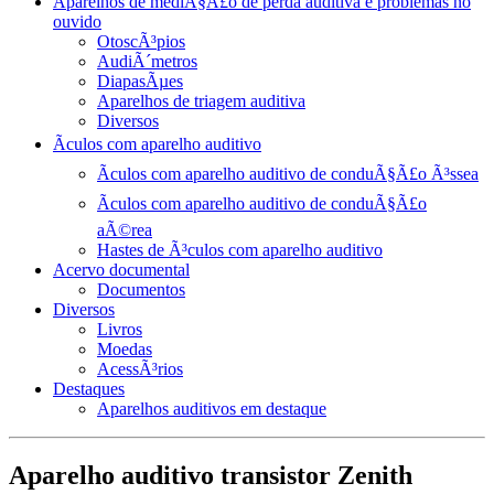
Aparelhos de mediÃ§Ã£o de perda auditiva e problemas no
ouvido
OtoscÃ³pios
AudiÃ´metros
DiapasÃµes
Aparelhos de triagem auditiva
Diversos
Ãculos com aparelho auditivo
Ãculos com aparelho auditivo de conduÃ§Ã£o Ã³ssea
Ãculos com aparelho auditivo de conduÃ§Ã£o
aÃ©rea
Hastes de Ã³culos com aparelho auditivo
Acervo documental
Documentos
Diversos
Livros
Moedas
AcessÃ³rios
Destaques
Aparelhos auditivos em destaque
Aparelho auditivo transistor Zenith