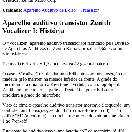
Criador:
Zenith Radio Corp.
Utilidade:
Aparelho Auditivo de Bolso – Transistor
Aparelho auditivo transistor Zenith
Vocalizer I: História
O "Vocalizer" aparelho auditivo transistor foi fabricado pela Divisão
de Aparelhos Auditivos da Zenith Radio Corp. em 1965 e continha
6 transistores.
Ele media 6,4 x 4,2 x 1,7 cm e pesava 42 g sem a bateria.
O caso "Vocalizer" era de alumínio brilhante com uma inserção de
madeira-grão marrom na metade inferior da frente. A grade do
microfone era uma forma Keystone invertida, com o logotipo da
Zenith em um círculo na parte da frente.O clipe de bolso fio
emoldura a grade do microfone.
Visto de cima o aparelho auditivo transistor mostrava à esquerda, um
controle com 3 posições, sendo "B" (o microfone e t-coil), "T" (t-
coil) e "M" (microfone), e à direita, o controle de volume que iria do
1 ao 7/on-off.
Este aparelho auditivo usava uma bateria “N” de mercúrio, n° 401