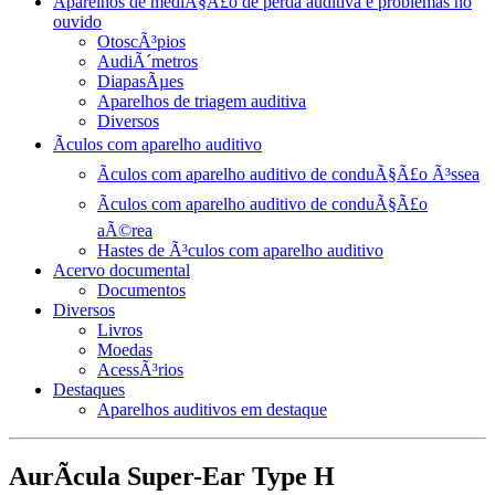
Aparelhos de mediÃ§Ã£o de perda auditiva e problemas no
ouvido
OtoscÃ³pios
AudiÃ´metros
DiapasÃµes
Aparelhos de triagem auditiva
Diversos
Ãculos com aparelho auditivo
Ãculos com aparelho auditivo de conduÃ§Ã£o Ã³ssea
Ãculos com aparelho auditivo de conduÃ§Ã£o
aÃ©rea
Hastes de Ã³culos com aparelho auditivo
Acervo documental
Documentos
Diversos
Livros
Moedas
AcessÃ³rios
Destaques
Aparelhos auditivos em destaque
AurÃ­cula Super-Ear Type H