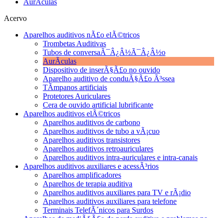
AurÃ­culas
Acervo
Aparelhos auditivos nÃ£o elÃ©tricos
Trombetas Auditivas
Tubos de conversaÃ¯Â¿Â½Ã¯Â¿Â½o
AurÃ­culas
Dispositivo de inserÃ§Ã£o no ouvido
Aparelho auditivo de conduÃ§Ã£o Ã³ssea
TÃ­mpanos artificiais
Protetores Auriculares
Cera de ouvido artificial lubrificante
Aparelhos auditivos elÃ©tricos
Aparelhos auditivos de carbono
Aparelhos auditivos de tubo a vÃ¡cuo
Aparelhos auditivos transistores
Aparelhos auditivos retroauriculares
Aparelhos auditivos intra-auriculares e intra-canais
Aparelhos auditivos auxiliares e acessÃ³rios
Aparelhos amplificadores
Aparelhos de terapia auditiva
Aparelhos auditivos auxiliares para TV e rÃ¡dio
Aparelhos auditivos auxiliares para telefone
Terminais TelefÃ´nicos para Surdos