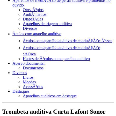
Aparelhos de mediÃ§Ã£o de perda auditiva e problemas no
ouvido
OtoscÃ³pios
AudiÃ´metros
DiapasÃµes
Aparelhos de triagem auditiva
Diversos
Ãculos com aparelho auditivo
Ãculos com aparelho auditivo de conduÃ§Ã£o Ã³ssea
Ãculos com aparelho auditivo de conduÃ§Ã£o
aÃ©rea
Hastes de Ã³culos com aparelho auditivo
Acervo documental
Documentos
Diversos
Livros
Moedas
AcessÃ³rios
Destaques
Aparelhos auditivos em destaque
Trombeta auditiva Curta Lafont Sonor