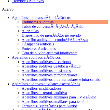
Trombetas Auditivas
Acervo
Aparelhos auditivos nÃ£o elÃ©tricos
Trombetas Auditivas
Tubos de conversaÃ¯Â¿Â½Ã¯Â¿Â½o
AurÃ­culas
Dispositivo de inserÃ§Ã£o no ouvido
Aparelho auditivo de conduÃ§Ã£o Ã³ssea
TÃ­mpanos artificiais
Protetores Auriculares
Cera de ouvido artificial lubrificante
Aparelhos auditivos elÃ©tricos
Aparelhos auditivos de carbono
Aparelhos auditivos de tubo a vÃ¡cuo
Aparelhos auditivos transistores
Aparelhos auditivos retroauriculares
Aparelhos auditivos intra-auriculares e intra-canais
Aparelhos auditivos auxiliares e acessÃ³rios
Aparelhos amplificadores
Aparelhos de terapia auditiva
Aparelhos auditivos auxiliares para TV e rÃ¡dio
Aparelhos auditivos auxiliares para telefone
Terminais TelefÃ´nicos para Surdos