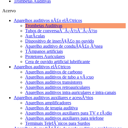
Trombetas Auditivas
Acervo
Aparelhos auditivos nÃ£o elÃ©tricos
Trombetas Auditivas
Tubos de conversaÃ¯Â¿Â½Ã¯Â¿Â½o
AurÃ­culas
Dispositivo de inserÃ§Ã£o no ouvido
Aparelho auditivo de conduÃ§Ã£o Ã³ssea
TÃ­mpanos artificiais
Protetores Auriculares
Cera de ouvido artificial lubrificante
Aparelhos auditivos elÃ©tricos
Aparelhos auditivos de carbono
Aparelhos auditivos de tubo a vÃ¡cuo
Aparelhos auditivos transistores
Aparelhos auditivos retroauriculares
Aparelhos auditivos intra-auriculares e intra-canais
Aparelhos auditivos auxiliares e acessÃ³rios
Aparelhos amplificadores
Aparelhos de terapia auditiva
Aparelhos auditivos auxiliares para TV e rÃ¡dio
Aparelhos auditivos auxiliares para telefone
Terminais TelefÃ´nicos para Surdos