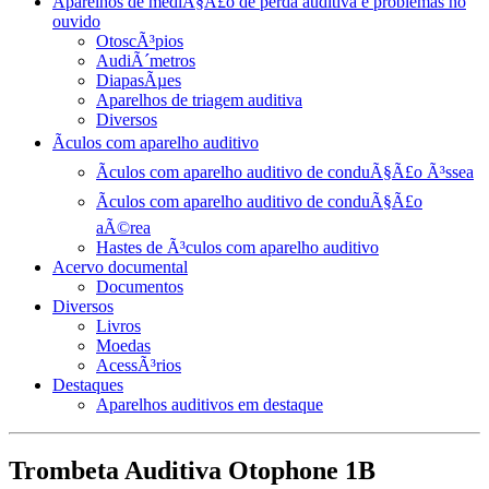
Aparelhos de mediÃ§Ã£o de perda auditiva e problemas no
ouvido
OtoscÃ³pios
AudiÃ´metros
DiapasÃµes
Aparelhos de triagem auditiva
Diversos
Ãculos com aparelho auditivo
Ãculos com aparelho auditivo de conduÃ§Ã£o Ã³ssea
Ãculos com aparelho auditivo de conduÃ§Ã£o
aÃ©rea
Hastes de Ã³culos com aparelho auditivo
Acervo documental
Documentos
Diversos
Livros
Moedas
AcessÃ³rios
Destaques
Aparelhos auditivos em destaque
Trombeta Auditiva Otophone 1B