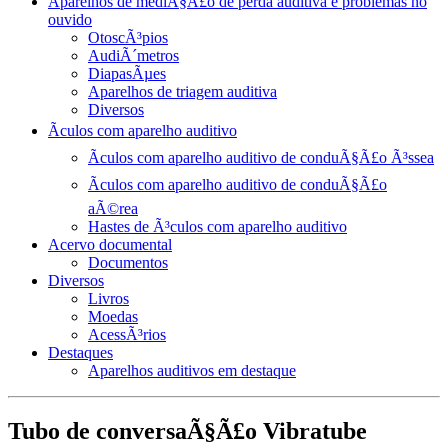
Aparelhos de mediÃ§Ã£o de perda auditiva e problemas no
ouvido
OtoscÃ³pios
AudiÃ´metros
DiapasÃµes
Aparelhos de triagem auditiva
Diversos
Ãculos com aparelho auditivo
Ãculos com aparelho auditivo de conduÃ§Ã£o Ã³ssea
Ãculos com aparelho auditivo de conduÃ§Ã£o
aÃ©rea
Hastes de Ã³culos com aparelho auditivo
Acervo documental
Documentos
Diversos
Livros
Moedas
AcessÃ³rios
Destaques
Aparelhos auditivos em destaque
Tubo de conversaÃ§Ã£o Vibratube