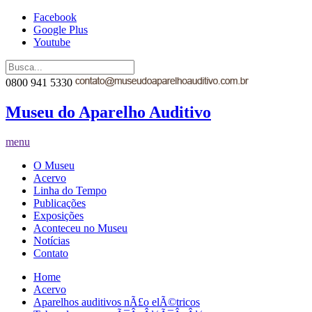
Facebook
Google Plus
Youtube
0800 941 5330
Museu do Aparelho Auditivo
menu
O Museu
Acervo
Linha do Tempo
Publicações
Exposições
Aconteceu no Museu
Notícias
Contato
Home
Acervo
Aparelhos auditivos nÃ£o elÃ©tricos