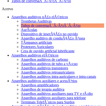
Tubos de conversaÃ¯Â¿Â½Ã¯Â¿Â½o
Acervo
Aparelhos auditivos nÃ£o elÃ©tricos
Trombetas Auditivas
Tubos de conversaÃ¯Â¿Â½Ã¯Â¿Â½o
AurÃ­culas
Dispositivo de inserÃ§Ã£o no ouvido
Aparelho auditivo de conduÃ§Ã£o Ã³ssea
TÃ­mpanos artificiais
Protetores Auriculares
Cera de ouvido artificial lubrificante
Aparelhos auditivos elÃ©tricos
Aparelhos auditivos de carbono
Aparelhos auditivos de tubo a vÃ¡cuo
Aparelhos auditivos transistores
Aparelhos auditivos retroauriculares
Aparelhos auditivos intra-auriculares e intra-canais
Aparelhos auditivos auxiliares e acessÃ³rios
Aparelhos amplificadores
Aparelhos de terapia auditiva
Aparelhos auditivos auxiliares para TV e rÃ¡dio
Aparelhos auditivos auxiliares para telefone
Terminais TelefÃ´nicos para Surdos