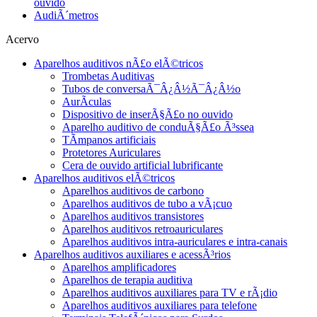
ouvido
AudiÃ´metros
Acervo
Aparelhos auditivos nÃ£o elÃ©tricos
Trombetas Auditivas
Tubos de conversaÃ¯Â¿Â½Ã¯Â¿Â½o
AurÃ­culas
Dispositivo de inserÃ§Ã£o no ouvido
Aparelho auditivo de conduÃ§Ã£o Ã³ssea
TÃ­mpanos artificiais
Protetores Auriculares
Cera de ouvido artificial lubrificante
Aparelhos auditivos elÃ©tricos
Aparelhos auditivos de carbono
Aparelhos auditivos de tubo a vÃ¡cuo
Aparelhos auditivos transistores
Aparelhos auditivos retroauriculares
Aparelhos auditivos intra-auriculares e intra-canais
Aparelhos auditivos auxiliares e acessÃ³rios
Aparelhos amplificadores
Aparelhos de terapia auditiva
Aparelhos auditivos auxiliares para TV e rÃ¡dio
Aparelhos auditivos auxiliares para telefone