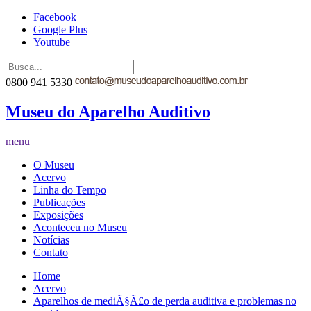
Facebook
Google Plus
Youtube
0800 941 5330
Museu do Aparelho Auditivo
menu
O Museu
Acervo
Linha do Tempo
Publicações
Exposições
Aconteceu no Museu
Notícias
Contato
Home
Acervo
Aparelhos de mediÃ§Ã£o de perda auditiva e problemas no