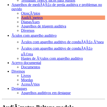
Terminais TelefÃ´nicos para Surdos
Aparelhos de mediÃ§Ã£o de perda auditiva e problemas no
ouvido
OtoscÃ³pios
AudiÃ´metros
DiapasÃµes
Aparelhos de triagem auditiva
Diversos
Ãculos com aparelho auditivo
Ãculos com aparelho auditivo de conduÃ§Ã£o Ã³ssea
Ãculos com aparelho auditivo de conduÃ§Ã£o
aÃ©rea
Hastes de Ã³culos com aparelho auditivo
Acervo documental
Documentos
Diversos
Livros
Moedas
AcessÃ³rios
Destaques
Aparelhos auditivos em destaque