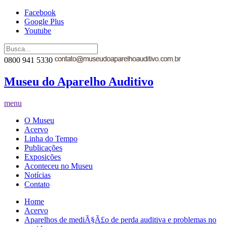
Facebook
Google Plus
Youtube
0800 941 5330
Museu do Aparelho Auditivo
menu
O Museu
Acervo
Linha do Tempo
Publicações
Exposições
Aconteceu no Museu
Notícias
Contato
Home
Acervo
Aparelhos de mediÃ§Ã£o de perda auditiva e problemas no