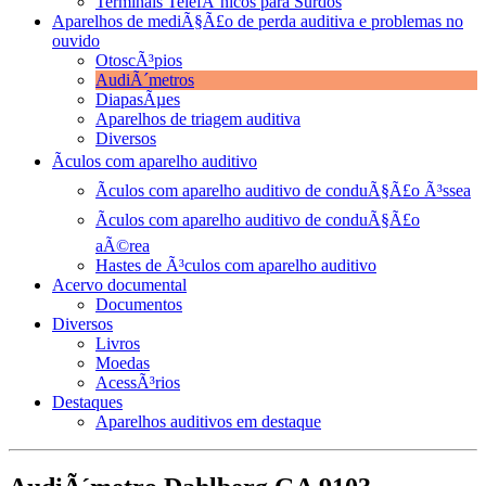
Terminais TelefÃ´nicos para Surdos
Aparelhos de mediÃ§Ã£o de perda auditiva e problemas no
ouvido
OtoscÃ³pios
AudiÃ´metros
DiapasÃµes
Aparelhos de triagem auditiva
Diversos
Ãculos com aparelho auditivo
Ãculos com aparelho auditivo de conduÃ§Ã£o Ã³ssea
Ãculos com aparelho auditivo de conduÃ§Ã£o
aÃ©rea
Hastes de Ã³culos com aparelho auditivo
Acervo documental
Documentos
Diversos
Livros
Moedas
AcessÃ³rios
Destaques
Aparelhos auditivos em destaque