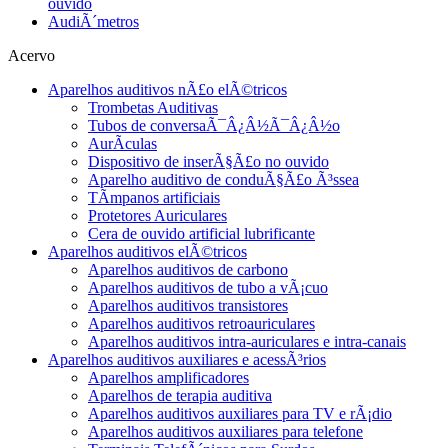
ouvido
AudiÃ´metros
Acervo
Aparelhos auditivos nÃ£o elÃ©tricos
Trombetas Auditivas
Tubos de conversaÃ¯Â¿Â½Ã¯Â¿Â½o
AurÃ­culas
Dispositivo de inserÃ§Ã£o no ouvido
Aparelho auditivo de conduÃ§Ã£o Ã³ssea
TÃ­mpanos artificiais
Protetores Auriculares
Cera de ouvido artificial lubrificante
Aparelhos auditivos elÃ©tricos
Aparelhos auditivos de carbono
Aparelhos auditivos de tubo a vÃ¡cuo
Aparelhos auditivos transistores
Aparelhos auditivos retroauriculares
Aparelhos auditivos intra-auriculares e intra-canais
Aparelhos auditivos auxiliares e acessÃ³rios
Aparelhos amplificadores
Aparelhos de terapia auditiva
Aparelhos auditivos auxiliares para TV e rÃ¡dio
Aparelhos auditivos auxiliares para telefone