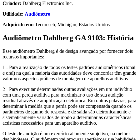
Criador:
Dahlberg Electronics Inc.
Utilidade:
Audiômetro
Adquirido em:
Tecumseh, Michigan, Estados Unidos
Audiômetro Dahlberg GA 9103: História
Esse audiômetro Dahlberg é de design avançado por fornecer dois
recursos importantes:
1 - Para a realização de todos os testes padrões audiométricos (tonal
e oral) na qual a maioria das autoridades deve concordar têm grande
valor nos aspectos práticos de montagem de aparelhos auditivos.
2 - Para executar determinadas outras avaliações em um indivíduo
com uma perda auditiva para maximizar o uso de sua audição
residual através de amplificação eletrônica. Em outras palavras, para
determinar à medida que a perda pode ser compensada quando os
parâmetros de ganho de resposta e de saída são eletronicamente e
sistematicamente variados de modo a determinar as características
acústicas necessários para um aparelho auditivo.
O teste de audição é um exercício altamente subjetivo, na melhor
das hipóteses. O audiômetro vai procurar aperfeiçoar sua habilidade