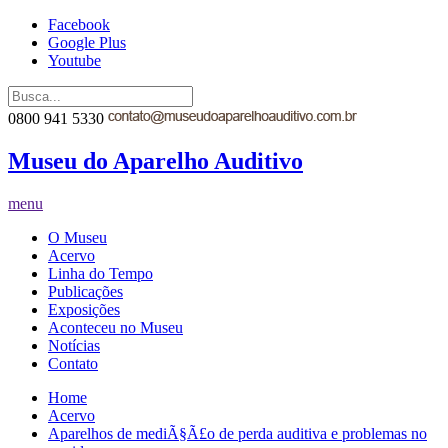
Facebook
Google Plus
Youtube
0800 941 5330
Museu do Aparelho Auditivo
menu
O Museu
Acervo
Linha do Tempo
Publicações
Exposições
Aconteceu no Museu
Notícias
Contato
Home
Acervo
Aparelhos de mediÃ§Ã£o de perda auditiva e problemas no