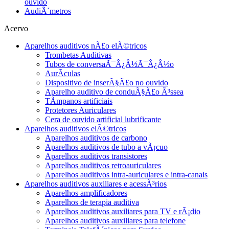
ouvido
AudiÃ´metros
Acervo
Aparelhos auditivos nÃ£o elÃ©tricos
Trombetas Auditivas
Tubos de conversaÃ¯Â¿Â½Ã¯Â¿Â½o
AurÃ­culas
Dispositivo de inserÃ§Ã£o no ouvido
Aparelho auditivo de conduÃ§Ã£o Ã³ssea
TÃ­mpanos artificiais
Protetores Auriculares
Cera de ouvido artificial lubrificante
Aparelhos auditivos elÃ©tricos
Aparelhos auditivos de carbono
Aparelhos auditivos de tubo a vÃ¡cuo
Aparelhos auditivos transistores
Aparelhos auditivos retroauriculares
Aparelhos auditivos intra-auriculares e intra-canais
Aparelhos auditivos auxiliares e acessÃ³rios
Aparelhos amplificadores
Aparelhos de terapia auditiva
Aparelhos auditivos auxiliares para TV e rÃ¡dio
Aparelhos auditivos auxiliares para telefone