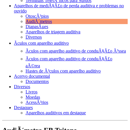
Terminais TelefÃ´nicos para Surdos
Aparelhos de mediÃ§Ã£o de perda auditiva e problemas no
ouvido
OtoscÃ³pios
AudiÃ´metros
DiapasÃµes
Aparelhos de triagem auditiva
Diversos
Ãculos com aparelho auditivo
Ãculos com aparelho auditivo de conduÃ§Ã£o Ã³ssea
Ãculos com aparelho auditivo de conduÃ§Ã£o
aÃ©rea
Hastes de Ã³culos com aparelho auditivo
Acervo documental
Documentos
Diversos
Livros
Moedas
AcessÃ³rios
Destaques
Aparelhos auditivos em destaque