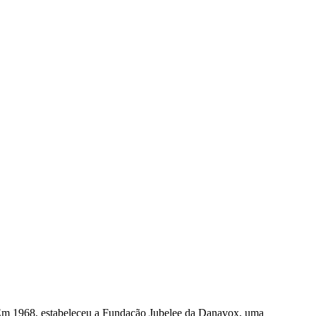
Em 1968, estabeleceu a Fundação Jubelee da Danavox, uma