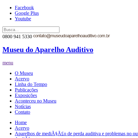
Facebook
Google Plus
Youtube
0800 941 5330
Museu do Aparelho Auditivo
menu
O Museu
Acervo
Linha do Tempo
Publicações
Exposições
Aconteceu no Museu
Notícias
Contato
Home
Acervo
Aparelhos de mediÃ§Ã£o de perda auditiva e problemas no ou