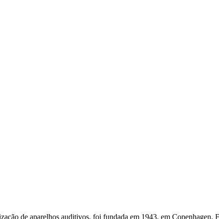
ação de aparelhos auditivos, foi fundada em 1943, em Copenhagen. 