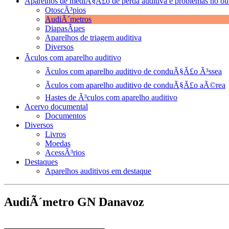
Aparelhos de mediÃ§Ã£o de perda auditiva e problemas no ou
OtoscÃ³pios
AudiÃ´metros
DiapasÃµes
Aparelhos de triagem auditiva
Diversos
Ãculos com aparelho auditivo
Ãculos com aparelho auditivo de conduÃ§Ã£o Ã³ssea
Ãculos com aparelho auditivo de conduÃ§Ã£o aÃ©rea
Hastes de Ã³culos com aparelho auditivo
Acervo documental
Documentos
Diversos
Livros
Moedas
AcessÃ³rios
Destaques
Aparelhos auditivos em destaque
AudiÃ´metro GN Danavoz