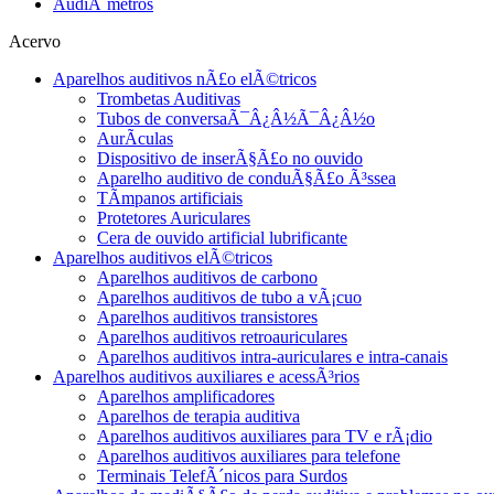
AudiÃ´metros
Acervo
Aparelhos auditivos nÃ£o elÃ©tricos
Trombetas Auditivas
Tubos de conversaÃ¯Â¿Â½Ã¯Â¿Â½o
AurÃ­culas
Dispositivo de inserÃ§Ã£o no ouvido
Aparelho auditivo de conduÃ§Ã£o Ã³ssea
TÃ­mpanos artificiais
Protetores Auriculares
Cera de ouvido artificial lubrificante
Aparelhos auditivos elÃ©tricos
Aparelhos auditivos de carbono
Aparelhos auditivos de tubo a vÃ¡cuo
Aparelhos auditivos transistores
Aparelhos auditivos retroauriculares
Aparelhos auditivos intra-auriculares e intra-canais
Aparelhos auditivos auxiliares e acessÃ³rios
Aparelhos amplificadores
Aparelhos de terapia auditiva
Aparelhos auditivos auxiliares para TV e rÃ¡dio
Aparelhos auditivos auxiliares para telefone
Terminais TelefÃ´nicos para Surdos