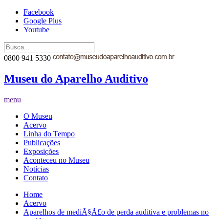
Facebook
Google Plus
Youtube
0800 941 5330
Museu do Aparelho Auditivo
menu
O Museu
Acervo
Linha do Tempo
Publicações
Exposições
Aconteceu no Museu
Notícias
Contato
Home
Acervo
Aparelhos de mediÃ§Ã£o de perda auditiva e problemas no