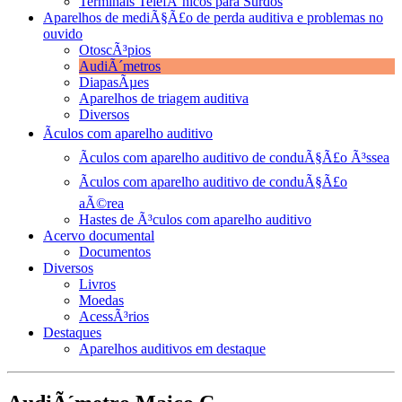
Terminais TelefÃ´nicos para Surdos
Aparelhos de mediÃ§Ã£o de perda auditiva e problemas no
ouvido
OtoscÃ³pios
AudiÃ´metros
DiapasÃµes
Aparelhos de triagem auditiva
Diversos
Ãculos com aparelho auditivo
Ãculos com aparelho auditivo de conduÃ§Ã£o Ã³ssea
Ãculos com aparelho auditivo de conduÃ§Ã£o
aÃ©rea
Hastes de Ã³culos com aparelho auditivo
Acervo documental
Documentos
Diversos
Livros
Moedas
AcessÃ³rios
Destaques
Aparelhos auditivos em destaque