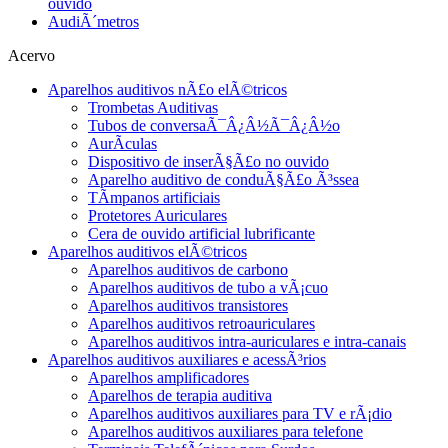
ouvido
AudiÃ´metros
Acervo
Aparelhos auditivos nÃ£o elÃ©tricos
Trombetas Auditivas
Tubos de conversaÃ¯Â¿Â½Ã¯Â¿Â½o
AurÃ­culas
Dispositivo de inserÃ§Ã£o no ouvido
Aparelho auditivo de conduÃ§Ã£o Ã³ssea
TÃ­mpanos artificiais
Protetores Auriculares
Cera de ouvido artificial lubrificante
Aparelhos auditivos elÃ©tricos
Aparelhos auditivos de carbono
Aparelhos auditivos de tubo a vÃ¡cuo
Aparelhos auditivos transistores
Aparelhos auditivos retroauriculares
Aparelhos auditivos intra-auriculares e intra-canais
Aparelhos auditivos auxiliares e acessÃ³rios
Aparelhos amplificadores
Aparelhos de terapia auditiva
Aparelhos auditivos auxiliares para TV e rÃ¡dio
Aparelhos auditivos auxiliares para telefone