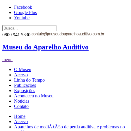
Facebook
Google Plus
Youtube
0800 941 5330
Museu do Aparelho Auditivo
menu
O Museu
Acervo
Linha do Tempo
Publicações
Exposições
Aconteceu no Museu
Notícias
Contato
Home
Acervo
Aparelhos de mediÃ§Ã£o de perda auditiva e problemas no