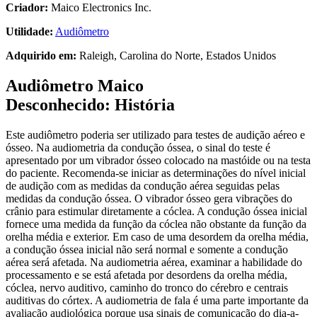
Criador:
Maico Electronics Inc.
Utilidade:
Audiômetro
Adquirido em:
Raleigh, Carolina do Norte, Estados Unidos
Audiômetro Maico
Desconhecido:
História
Este audiômetro poderia ser utilizado para testes de audição aéreo e
ósseo. Na audiometria da condução óssea, o sinal do teste é
apresentado por um vibrador ósseo colocado na mastóide ou na testa
do paciente. Recomenda-se iniciar as determinações do nível inicial
de audição com as medidas da condução aérea seguidas pelas
medidas da condução óssea. O vibrador ósseo gera vibrações do
crânio para estimular diretamente a cóclea. A condução óssea inicial
fornece uma medida da função da cóclea não obstante da função da
orelha média e exterior. Em caso de uma desordem da orelha média,
a condução óssea inicial não será normal e somente a condução
aérea será afetada. Na audiometria aérea, examinar a habilidade do
processamento e se está afetada por desordens da orelha média,
cóclea, nervo auditivo, caminho do tronco do cérebro e centrais
auditivas do córtex. A audiometria de fala é uma parte importante da
avaliação audiológica porque usa sinais de comunicação do dia-a-