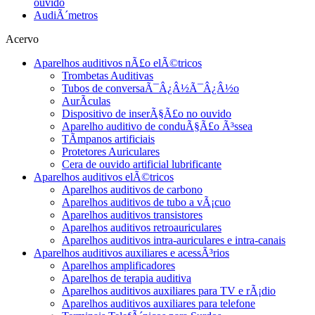
ouvido
AudiÃ´metros
Acervo
Aparelhos auditivos nÃ£o elÃ©tricos
Trombetas Auditivas
Tubos de conversaÃ¯Â¿Â½Ã¯Â¿Â½o
AurÃ­culas
Dispositivo de inserÃ§Ã£o no ouvido
Aparelho auditivo de conduÃ§Ã£o Ã³ssea
TÃ­mpanos artificiais
Protetores Auriculares
Cera de ouvido artificial lubrificante
Aparelhos auditivos elÃ©tricos
Aparelhos auditivos de carbono
Aparelhos auditivos de tubo a vÃ¡cuo
Aparelhos auditivos transistores
Aparelhos auditivos retroauriculares
Aparelhos auditivos intra-auriculares e intra-canais
Aparelhos auditivos auxiliares e acessÃ³rios
Aparelhos amplificadores
Aparelhos de terapia auditiva
Aparelhos auditivos auxiliares para TV e rÃ¡dio
Aparelhos auditivos auxiliares para telefone