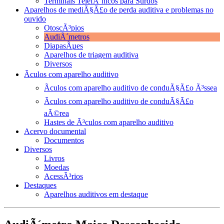
Terminais TelefÃ´nicos para Surdos
Aparelhos de mediÃ§Ã£o de perda auditiva e problemas no
ouvido
OtoscÃ³pios
AudiÃ´metros
DiapasÃµes
Aparelhos de triagem auditiva
Diversos
Ãculos com aparelho auditivo
Ãculos com aparelho auditivo de conduÃ§Ã£o Ã³ssea
Ãculos com aparelho auditivo de conduÃ§Ã£o
aÃ©rea
Hastes de Ã³culos com aparelho auditivo
Acervo documental
Documentos
Diversos
Livros
Moedas
AcessÃ³rios
Destaques
Aparelhos auditivos em destaque