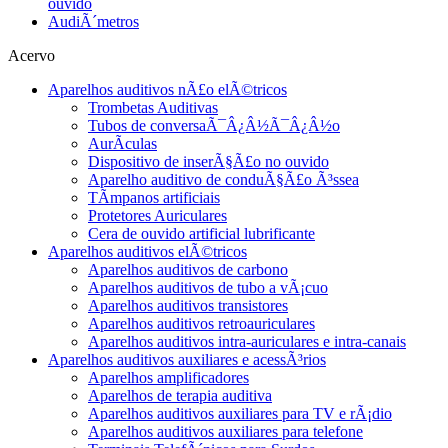
ouvido
AudiÃ´metros
Acervo
Aparelhos auditivos nÃ£o elÃ©tricos
Trombetas Auditivas
Tubos de conversaÃ¯Â¿Â½Ã¯Â¿Â½o
AurÃ­culas
Dispositivo de inserÃ§Ã£o no ouvido
Aparelho auditivo de conduÃ§Ã£o Ã³ssea
TÃ­mpanos artificiais
Protetores Auriculares
Cera de ouvido artificial lubrificante
Aparelhos auditivos elÃ©tricos
Aparelhos auditivos de carbono
Aparelhos auditivos de tubo a vÃ¡cuo
Aparelhos auditivos transistores
Aparelhos auditivos retroauriculares
Aparelhos auditivos intra-auriculares e intra-canais
Aparelhos auditivos auxiliares e acessÃ³rios
Aparelhos amplificadores
Aparelhos de terapia auditiva
Aparelhos auditivos auxiliares para TV e rÃ¡dio
Aparelhos auditivos auxiliares para telefone