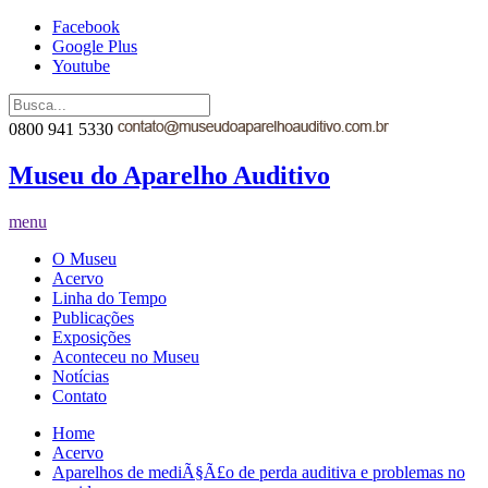
Facebook
Google Plus
Youtube
0800 941 5330
Museu do Aparelho Auditivo
menu
O Museu
Acervo
Linha do Tempo
Publicações
Exposições
Aconteceu no Museu
Notícias
Contato
Home
Acervo
Aparelhos de mediÃ§Ã£o de perda auditiva e problemas no