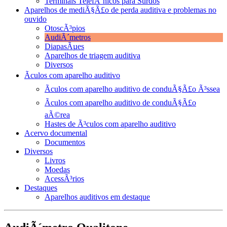
Terminais TelefÃ´nicos para Surdos
Aparelhos de mediÃ§Ã£o de perda auditiva e problemas no
ouvido
OtoscÃ³pios
AudiÃ´metros
DiapasÃµes
Aparelhos de triagem auditiva
Diversos
Ãculos com aparelho auditivo
Ãculos com aparelho auditivo de conduÃ§Ã£o Ã³ssea
Ãculos com aparelho auditivo de conduÃ§Ã£o
aÃ©rea
Hastes de Ã³culos com aparelho auditivo
Acervo documental
Documentos
Diversos
Livros
Moedas
AcessÃ³rios
Destaques
Aparelhos auditivos em destaque