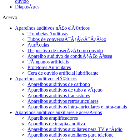
ouvido
DiapasÃµes
Acervo
Aparelhos auditivos nÃ£o elÃ©tricos
Trombetas Auditivas
Tubos de conversaÃ¯Â¿Â½Ã¯Â¿Â½o
AurÃ­culas
Dispositivo de inserÃ§Ã£o no ouvido
Aparelho auditivo de conduÃ§Ã£o Ã³ssea
TÃ­mpanos artificiais
Protetores Auriculares
Cera de ouvido artificial lubrificante
Aparelhos auditivos elÃ©tricos
Aparelhos auditivos de carbono
Aparelhos auditivos de tubo a vÃ¡cuo
Aparelhos auditivos transistores
Aparelhos auditivos retroauriculares
Aparelhos auditivos intra-auriculares e intra-canais
Aparelhos auditivos auxiliares e acessÃ³rios
Aparelhos amplificadores
Aparelhos de terapia auditiva
Aparelhos auditivos auxiliares para TV e rÃ¡dio
Aparelhos auditivos auxiliares para telefone