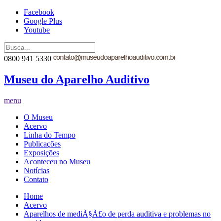
Facebook
Google Plus
Youtube
0800 941 5330
Museu do Aparelho Auditivo
menu
O Museu
Acervo
Linha do Tempo
Publicações
Exposições
Aconteceu no Museu
Notícias
Contato
Home
Acervo
Aparelhos de mediÃ§Ã£o de perda auditiva e problemas no