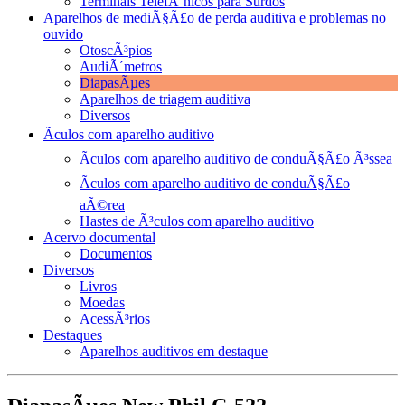
Terminais TelefÃ´nicos para Surdos
Aparelhos de mediÃ§Ã£o de perda auditiva e problemas no
ouvido
OtoscÃ³pios
AudiÃ´metros
DiapasÃµes
Aparelhos de triagem auditiva
Diversos
Ãculos com aparelho auditivo
Ãculos com aparelho auditivo de conduÃ§Ã£o Ã³ssea
Ãculos com aparelho auditivo de conduÃ§Ã£o
aÃ©rea
Hastes de Ã³culos com aparelho auditivo
Acervo documental
Documentos
Diversos
Livros
Moedas
AcessÃ³rios
Destaques
Aparelhos auditivos em destaque