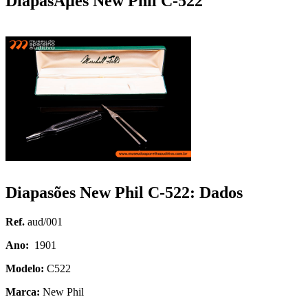
DiapasÃµes New Phil C-522
Diapasões New Phil C-522: Dados
Ref.
aud/001
Ano:
1901
Modelo:
C522
Marca:
New Phil