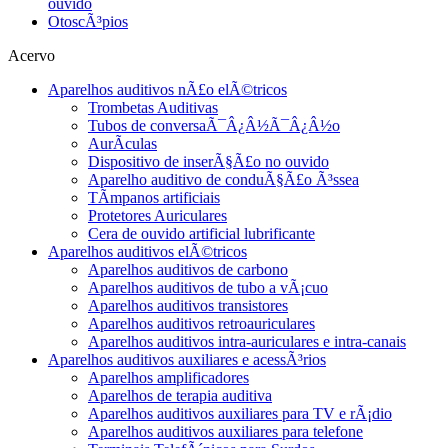
ouvido
OtoscÃ³pios
Acervo
Aparelhos auditivos nÃ£o elÃ©tricos
Trombetas Auditivas
Tubos de conversaÃ¯Â¿Â½Ã¯Â¿Â½o
AurÃ­culas
Dispositivo de inserÃ§Ã£o no ouvido
Aparelho auditivo de conduÃ§Ã£o Ã³ssea
TÃ­mpanos artificiais
Protetores Auriculares
Cera de ouvido artificial lubrificante
Aparelhos auditivos elÃ©tricos
Aparelhos auditivos de carbono
Aparelhos auditivos de tubo a vÃ¡cuo
Aparelhos auditivos transistores
Aparelhos auditivos retroauriculares
Aparelhos auditivos intra-auriculares e intra-canais
Aparelhos auditivos auxiliares e acessÃ³rios
Aparelhos amplificadores
Aparelhos de terapia auditiva
Aparelhos auditivos auxiliares para TV e rÃ¡dio
Aparelhos auditivos auxiliares para telefone