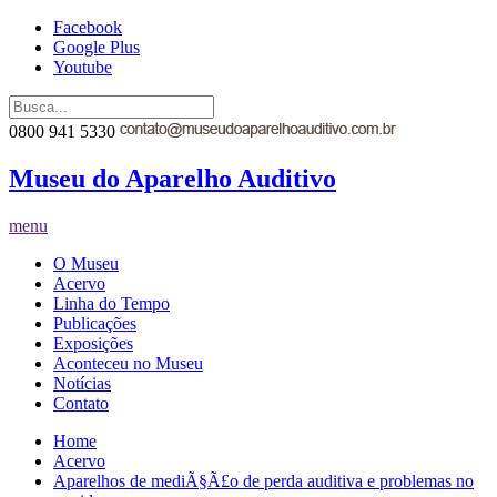
Facebook
Google Plus
Youtube
0800 941 5330
Museu do Aparelho Auditivo
menu
O Museu
Acervo
Linha do Tempo
Publicações
Exposições
Aconteceu no Museu
Notícias
Contato
Home
Acervo
Aparelhos de mediÃ§Ã£o de perda auditiva e problemas no