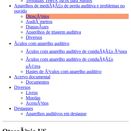
Terminais TelefÃ´nicos para Surdos
Aparelhos de mediÃ§Ã£o de perda auditiva e problemas no
ouvido
OtoscÃ³pios
AudiÃ´metros
DiapasÃµes
Aparelhos de triagem auditiva
Diversos
Ãculos com aparelho auditivo
Ãculos com aparelho auditivo de conduÃ§Ã£o Ã³ssea
Ãculos com aparelho auditivo de conduÃ§Ã£o
aÃ©rea
Hastes de Ã³culos com aparelho auditivo
Acervo documental
Documentos
Diversos
Livros
Moedas
AcessÃ³rios
Destaques
Aparelhos auditivos em destaque