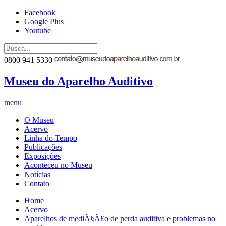
Facebook
Google Plus
Youtube
0800 941 5330
Museu do Aparelho Auditivo
menu
O Museu
Acervo
Linha do Tempo
Publicações
Exposições
Aconteceu no Museu
Notícias
Contato
Home
Acervo
Aparelhos de mediÃ§Ã£o de perda auditiva e problemas no