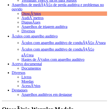
Terminais TelefÃ´nicos para Surdos
Aparelhos de mediÃ§Ã£o de perda auditiva e problemas no
ouvido
OtoscÃ³pios
AudiÃ´metros
DiapasÃµes
Aparelhos de triagem auditiva
Diversos
Ãculos com aparelho auditivo
Ãculos com aparelho auditivo de conduÃ§Ã£o Ã³ssea
Ãculos com aparelho auditivo de conduÃ§Ã£o
aÃ©rea
Hastes de Ã³culos com aparelho auditivo
Acervo documental
Documentos
Diversos
Livros
Moedas
AcessÃ³rios
Destaques
Aparelhos auditivos em destaque