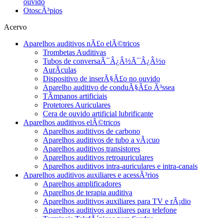
ouvido
OtoscÃ³pios
Acervo
Aparelhos auditivos nÃ£o elÃ©tricos
Trombetas Auditivas
Tubos de conversaÃ¯Â¿Â½Ã¯Â¿Â½o
AurÃ­culas
Dispositivo de inserÃ§Ã£o no ouvido
Aparelho auditivo de conduÃ§Ã£o Ã³ssea
TÃ­mpanos artificiais
Protetores Auriculares
Cera de ouvido artificial lubrificante
Aparelhos auditivos elÃ©tricos
Aparelhos auditivos de carbono
Aparelhos auditivos de tubo a vÃ¡cuo
Aparelhos auditivos transistores
Aparelhos auditivos retroauriculares
Aparelhos auditivos intra-auriculares e intra-canais
Aparelhos auditivos auxiliares e acessÃ³rios
Aparelhos amplificadores
Aparelhos de terapia auditiva
Aparelhos auditivos auxiliares para TV e rÃ¡dio
Aparelhos auditivos auxiliares para telefone