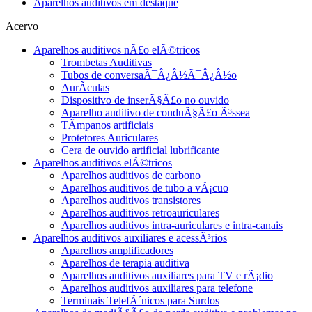
Aparelhos auditivos em destaque
Acervo
Aparelhos auditivos nÃ£o elÃ©tricos
Trombetas Auditivas
Tubos de conversaÃ¯Â¿Â½Ã¯Â¿Â½o
AurÃ­culas
Dispositivo de inserÃ§Ã£o no ouvido
Aparelho auditivo de conduÃ§Ã£o Ã³ssea
TÃ­mpanos artificiais
Protetores Auriculares
Cera de ouvido artificial lubrificante
Aparelhos auditivos elÃ©tricos
Aparelhos auditivos de carbono
Aparelhos auditivos de tubo a vÃ¡cuo
Aparelhos auditivos transistores
Aparelhos auditivos retroauriculares
Aparelhos auditivos intra-auriculares e intra-canais
Aparelhos auditivos auxiliares e acessÃ³rios
Aparelhos amplificadores
Aparelhos de terapia auditiva
Aparelhos auditivos auxiliares para TV e rÃ¡dio
Aparelhos auditivos auxiliares para telefone
Terminais TelefÃ´nicos para Surdos