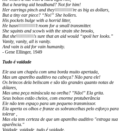
But a hearing aid headband? Not for him!
Her earrings pinch and they\\\\\\\\\\\\\\\'re as big as dollars,
But a tiny ear piece? “No!” She hollers.
His pockets bulge with a horrid litter,
He hasn\\\\\\\\\\\\\\\'t room for a small transmitter.
She squints and scowls with the strain she brooks,
But she\\\\\\\\\\\\\\\'s sure that an aid would “spoil her looks.”
Vanity, vanity, all is vanity.
And vain is aid for vain humanity.
- Gene Ellinger, 1949
Tudo é vaidade
Ele usa um chapéu com uma borda muito apertada,
Mas um aparelho auditivo na cabeça? Não para ele!
Os brincos dela beliscam e são tão grandes quanto notas de
dólares,
Mas uma peça minúscula na orelha? "Não!" Ela grita.
Seus bolsos estão cheios, com enorme protuberância
Ele não tem espaço para um pequeno transmissor.
Ela aperta os olhos e franze as sobrancelhas pelo esforço para
tolerar ,
Mas ela tem certeza de que um aparelho auditivo "estraga sua
aparência."
Vaidade, vaidade, tudo é vaidade.