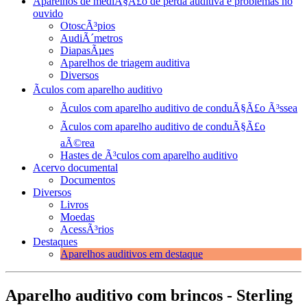
Aparelhos de mediÃ§Ã£o de perda auditiva e problemas no
ouvido
OtoscÃ³pios
AudiÃ´metros
DiapasÃµes
Aparelhos de triagem auditiva
Diversos
Ãculos com aparelho auditivo
Ãculos com aparelho auditivo de conduÃ§Ã£o Ã³ssea
Ãculos com aparelho auditivo de conduÃ§Ã£o
aÃ©rea
Hastes de Ã³culos com aparelho auditivo
Acervo documental
Documentos
Diversos
Livros
Moedas
AcessÃ³rios
Destaques
Aparelhos auditivos em destaque
Aparelho auditivo com brincos - Sterling