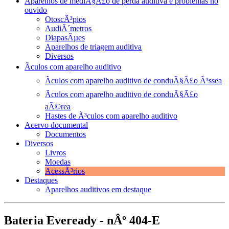
Aparelhos de mediÃ§Ã£o de perda auditiva e problemas no
ouvido
OtoscÃ³pios
AudiÃ´metros
DiapasÃµes
Aparelhos de triagem auditiva
Diversos
Ãculos com aparelho auditivo
Ãculos com aparelho auditivo de conduÃ§Ã£o Ã³ssea
Ãculos com aparelho auditivo de conduÃ§Ã£o
aÃ©rea
Hastes de Ã³culos com aparelho auditivo
Acervo documental
Documentos
Diversos
Livros
Moedas
AcessÃ³rios
Destaques
Aparelhos auditivos em destaque
Bateria Eveready - nÂº 404-E