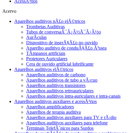
AcessÃ³rios
Acervo
Aparelhos auditivos nÃ£o elÃ©tricos
Trombetas Auditivas
Tubos de conversaÃ¯Â¿Â½Ã¯Â¿Â½o
AurÃ­culas
Dispositivo de inserÃ§Ã£o no ouvido
Aparelho auditivo de conduÃ§Ã£o Ã³ssea
TÃ­mpanos artificiais
Protetores Auriculares
Cera de ouvido artificial lubrificante
Aparelhos auditivos elÃ©tricos
Aparelhos auditivos de carbono
Aparelhos auditivos de tubo a vÃ¡cuo
Aparelhos auditivos transistores
Aparelhos auditivos retroauriculares
Aparelhos auditivos intra-auriculares e intra-canais
Aparelhos auditivos auxiliares e acessÃ³rios
Aparelhos amplificadores
Aparelhos de terapia auditiva
Aparelhos auditivos auxiliares para TV e rÃ¡dio
Aparelhos auditivos auxiliares para telefone
Terminais TelefÃ´nicos para Surdos