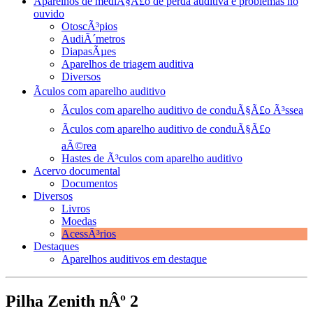
Aparelhos de mediÃ§Ã£o de perda auditiva e problemas no
ouvido
OtoscÃ³pios
AudiÃ´metros
DiapasÃµes
Aparelhos de triagem auditiva
Diversos
Ãculos com aparelho auditivo
Ãculos com aparelho auditivo de conduÃ§Ã£o Ã³ssea
Ãculos com aparelho auditivo de conduÃ§Ã£o
aÃ©rea
Hastes de Ã³culos com aparelho auditivo
Acervo documental
Documentos
Diversos
Livros
Moedas
AcessÃ³rios
Destaques
Aparelhos auditivos em destaque
Pilha Zenith nÂº 2