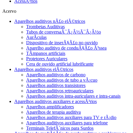
AcessÃ³rios
Acervo
Aparelhos auditivos nÃ£o elÃ©tricos
Trombetas Auditivas
Tubos de conversaÃ¯Â¿Â½Ã¯Â¿Â½o
AurÃ­culas
Dispositivo de inserÃ§Ã£o no ouvido
Aparelho auditivo de conduÃ§Ã£o Ã³ssea
TÃ­mpanos artificiais
Protetores Auriculares
Cera de ouvido artificial lubrificante
Aparelhos auditivos elÃ©tricos
Aparelhos auditivos de carbono
Aparelhos auditivos de tubo a vÃ¡cuo
Aparelhos auditivos transistores
Aparelhos auditivos retroauriculares
Aparelhos auditivos intra-auriculares e intra-canais
Aparelhos auditivos auxiliares e acessÃ³rios
Aparelhos amplificadores
Aparelhos de terapia auditiva
Aparelhos auditivos auxiliares para TV e rÃ¡dio
Aparelhos auditivos auxiliares para telefone
Terminais TelefÃ´nicos para Surdos