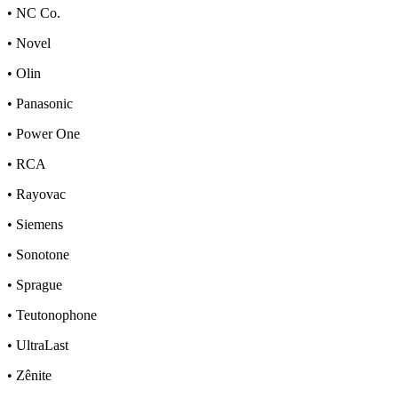
•
NC Co.
•
Novel
•
Olin
•
Panasonic
•
Power One
•
RCA
•
Rayovac
•
Siemens
•
Sonotone
•
Sprague
•
Teutonophone
•
UltraLast
•
Zênite