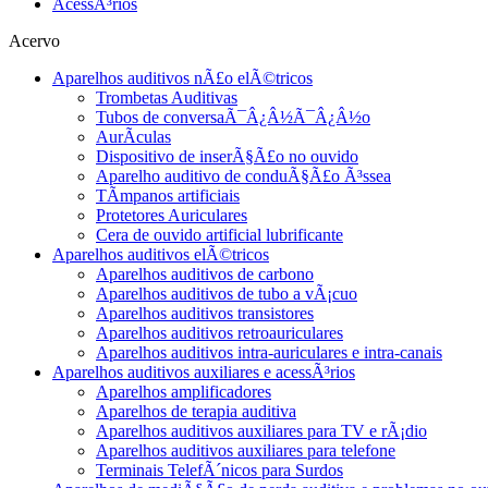
AcessÃ³rios
Acervo
Aparelhos auditivos nÃ£o elÃ©tricos
Trombetas Auditivas
Tubos de conversaÃ¯Â¿Â½Ã¯Â¿Â½o
AurÃ­culas
Dispositivo de inserÃ§Ã£o no ouvido
Aparelho auditivo de conduÃ§Ã£o Ã³ssea
TÃ­mpanos artificiais
Protetores Auriculares
Cera de ouvido artificial lubrificante
Aparelhos auditivos elÃ©tricos
Aparelhos auditivos de carbono
Aparelhos auditivos de tubo a vÃ¡cuo
Aparelhos auditivos transistores
Aparelhos auditivos retroauriculares
Aparelhos auditivos intra-auriculares e intra-canais
Aparelhos auditivos auxiliares e acessÃ³rios
Aparelhos amplificadores
Aparelhos de terapia auditiva
Aparelhos auditivos auxiliares para TV e rÃ¡dio
Aparelhos auditivos auxiliares para telefone
Terminais TelefÃ´nicos para Surdos