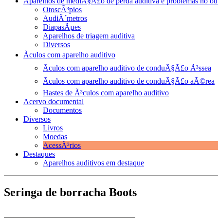
Aparelhos de mediÃ§Ã£o de perda auditiva e problemas no ou
OtoscÃ³pios
AudiÃ´metros
DiapasÃµes
Aparelhos de triagem auditiva
Diversos
Ãculos com aparelho auditivo
Ãculos com aparelho auditivo de conduÃ§Ã£o Ã³ssea
Ãculos com aparelho auditivo de conduÃ§Ã£o aÃ©rea
Hastes de Ã³culos com aparelho auditivo
Acervo documental
Documentos
Diversos
Livros
Moedas
AcessÃ³rios
Destaques
Aparelhos auditivos em destaque
Seringa de borracha Boots