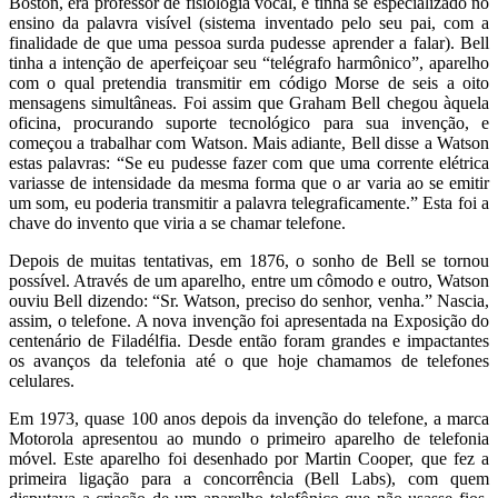
Boston, era professor de fisiologia vocal, e tinha se especializado no
ensino da palavra visível (sistema inventado pelo seu pai, com a
finalidade de que uma pessoa surda pudesse aprender a falar). Bell
tinha a intenção de aperfeiçoar seu “telégrafo harmônico”, aparelho
com o qual pretendia transmitir em código Morse de seis a oito
mensagens simultâneas. Foi assim que Graham Bell chegou àquela
oficina, procurando suporte tecnológico para sua invenção, e
começou a trabalhar com Watson. Mais adiante, Bell disse a Watson
estas palavras: “Se eu pudesse fazer com que uma corrente elétrica
variasse de intensidade da mesma forma que o ar varia ao se emitir
um som, eu poderia transmitir a palavra telegraficamente.” Esta foi a
chave do invento que viria a se chamar telefone.
Depois de muitas tentativas, em 1876, o sonho de Bell se tornou
possível. Através de um aparelho, entre um cômodo e outro, Watson
ouviu Bell dizendo: “Sr. Watson, preciso do senhor, venha.” Nascia,
assim, o telefone. A nova invenção foi apresentada na Exposição do
centenário de Filadélfia. Desde então foram grandes e impactantes
os avanços da telefonia até o que hoje chamamos de telefones
celulares.
Em 1973, quase 100 anos depois da invenção do telefone, a marca
Motorola apresentou ao mundo o primeiro aparelho de telefonia
móvel. Este aparelho foi desenhado por Martin Cooper, que fez a
primeira ligação para a concorrência (Bell Labs), com quem