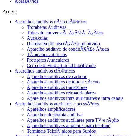
AcessÃ³rios
Acervo
Aparelhos auditivos nÃ£o elÃ©tricos
Trombetas Auditivas
Tubos de conversaÃ¯Â¿Â½Ã¯Â¿Â½o
AurÃ­culas
Dispositivo de inserÃ§Ã£o no ouvido
Aparelho auditivo de conduÃ§Ã£o Ã³ssea
TÃ­mpanos artificiais
Protetores Auriculares
Cera de ouvido artificial lubrificante
Aparelhos auditivos elÃ©tricos
Aparelhos auditivos de carbono
Aparelhos auditivos de tubo a vÃ¡cuo
Aparelhos auditivos transistores
Aparelhos auditivos retroauriculares
Aparelhos auditivos intra-auriculares e intra-canais
Aparelhos auditivos auxiliares e acessÃ³rios
Aparelhos amplificadores
Aparelhos de terapia auditiva
Aparelhos auditivos auxiliares para TV e rÃ¡dio
Aparelhos auditivos auxiliares para telefone
Terminais TelefÃ´nicos para Surdos