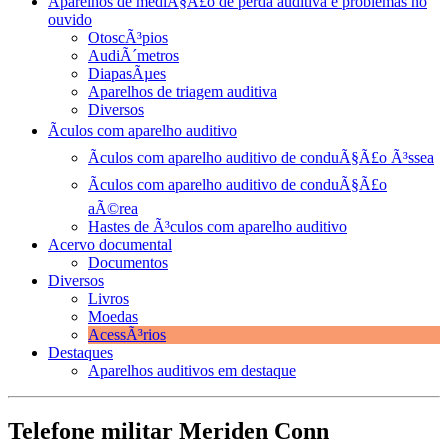
Aparelhos de mediÃ§Ã£o de perda auditiva e problemas no
ouvido
OtoscÃ³pios
AudiÃ´metros
DiapasÃµes
Aparelhos de triagem auditiva
Diversos
Ãculos com aparelho auditivo
Ãculos com aparelho auditivo de conduÃ§Ã£o Ã³ssea
Ãculos com aparelho auditivo de conduÃ§Ã£o
aÃ©rea
Hastes de Ã³culos com aparelho auditivo
Acervo documental
Documentos
Diversos
Livros
Moedas
AcessÃ³rios
Destaques
Aparelhos auditivos em destaque
Telefone militar Meriden Conn