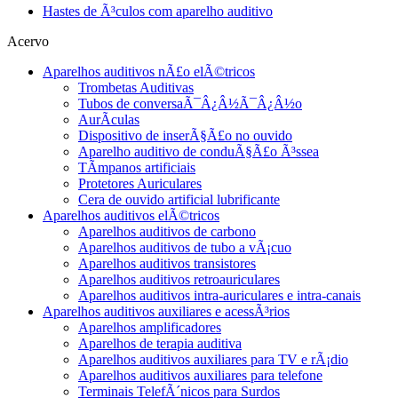
Hastes de Ã³culos com aparelho auditivo
Acervo
Aparelhos auditivos nÃ£o elÃ©tricos
Trombetas Auditivas
Tubos de conversaÃ¯Â¿Â½Ã¯Â¿Â½o
AurÃ­culas
Dispositivo de inserÃ§Ã£o no ouvido
Aparelho auditivo de conduÃ§Ã£o Ã³ssea
TÃ­mpanos artificiais
Protetores Auriculares
Cera de ouvido artificial lubrificante
Aparelhos auditivos elÃ©tricos
Aparelhos auditivos de carbono
Aparelhos auditivos de tubo a vÃ¡cuo
Aparelhos auditivos transistores
Aparelhos auditivos retroauriculares
Aparelhos auditivos intra-auriculares e intra-canais
Aparelhos auditivos auxiliares e acessÃ³rios
Aparelhos amplificadores
Aparelhos de terapia auditiva
Aparelhos auditivos auxiliares para TV e rÃ¡dio
Aparelhos auditivos auxiliares para telefone
Terminais TelefÃ´nicos para Surdos