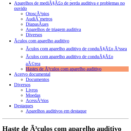
Aparelhos de mediÃ§Ã£o de perda auditiva e problemas no
ouvido
OtoscÃ³pios
AudiÃ´metros
DiapasÃµes
Aparelhos de triagem auditiva
Diversos
Ãculos com aparelho auditivo
Ãculos com aparelho auditivo de conduÃ§Ã£o Ã³ssea
Ãculos com aparelho auditivo de conduÃ§Ã£o
aÃ©rea
Hastes de Ã³culos com aparelho auditivo
Acervo documental
Documentos
Diversos
Livros
Moedas
AcessÃ³rios
Destaques
Aparelhos auditivos em destaque
Haste de Ã³culos com aparelho auditivo